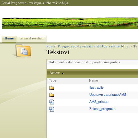
Portal Prognozno-izveštajne službe zaštite bilja
Home
Terenski rezultati
Portal Prognozno-izveštajne službe zaštite bilja
>
Te
Tekstovi
Dokumenti - slobodan pristup posetiocima portala.
Actions
Type
Name
Ilustracije
Uputstvo za pristup AMS
AMS_pristup
Zelena_prognoza