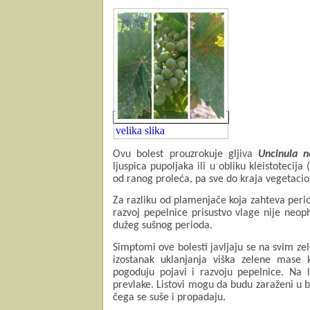
velika slika
Ovu bolest prouzrokuje gljiva
Uncinula n
ljuspica pupoljaka ili u obliku kleistotecija
od ranog proleća, pa sve do kraja vegetaci
Za razliku od plamenjače koja zahteva per
razvoj pepelnice prisustvo vlage nije neop
dužeg sušnog perioda.
Simptomi ove bolesti javljaju se na svim z
izostanak uklanjanja viška zelene mase k
pogoduju pojavi i razvoju pepelnice.
Na l
prevlake. Listovi mogu da budu zaraženi u bi
čega se suše i propadaju.