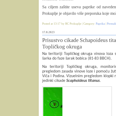
Sa ciljem zaštite useva paprike od naveden
Prokuplje je objavilo više preporuka koje mo
Posted at 13:17 by RC Prokuplje | Category:
Paprika
|
Permal
17.8.2023
Prisustvo cikade Schapoideus tita
Topličkog okruga
Na teritoriji Topličkog okruga vinova loza 
šarka do faze šarak bobica (81-83 BBCH).
Na teritoriji Topličkog okruga, monito
pregledom zasada vinove loze i pomoću žutih
Viča i Podina. Vizuelnim pregledom klopki n
jedinki cikade
Scaphoideus titanus
.