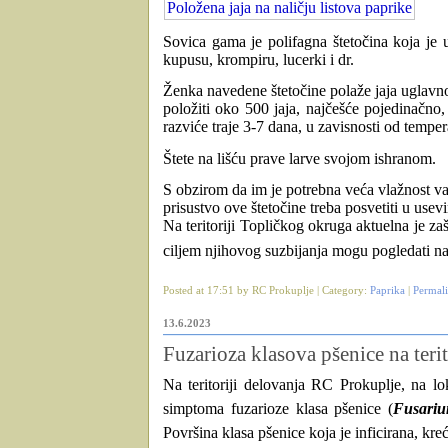
Položena jaja na naličju listova paprike
Sovica gama je polifagna štetočina koja je 
kupusu, krompiru, lucerki i dr.
Ženka navedene štetočine polaže jaja uglavno
položiti oko 500 jaja, najčešće pojedinačno
razviće traje 3-7 dana, u zavisnosti od temper
Štete na lišću prave larve svojom ishranom.
S obzirom da im je potrebna veća vlažnost va
prisustvo ove štetočine treba posvetiti u use
Na teritoriji Topličkog okruga aktuelna je zaš
ciljem njihovog suzbijanja mogu pogledati 
Posted at 17:51 by RC Prokuplje | Category:
Paprika
|
Permal
13.6.2023
Fuzarioza klasova pšenice na teri
Na teritoriji delovanja RC Prokuplje, na lo
simptoma fuzarioze klasa pšenice (
Fusari
Površina klasa pšenice koja je inficirana, kr