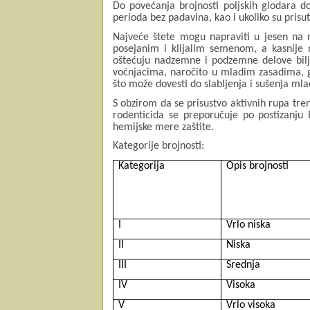
Do povećanja brojnosti poljskih glodara d
perioda bez padavina, kao i ukoliko su prisut
Najveće štete mogu napraviti u jesen na
posejanim i klijalim semenom, a kasnije 
oštećuju nadzemne i podzemne delove bilj
voćnjacima, naročito u mladim zasadima, 
što može dovesti do slabljenja i sušenja mla
S obzirom da se prisustvo aktivnih rupa tre
rodenticida se preporučuje po postizanju I
hemijske mere zaštite.
Kategorije brojnosti:
Kategorija
Opis brojnosti
I
Vrlo niska
II
Niska
III
Srednja
IV
Visoka
V
Vrlo visoka