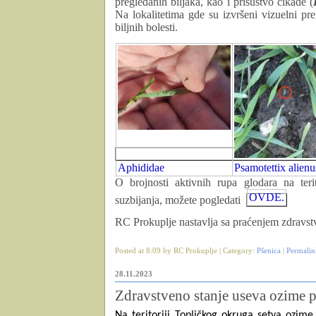
pregledanih biljaka, kao i prisustvo cikade (
Na lokalitetima gde su izvršeni vizuelni pr
biljnih bolesti.
Aphididae
Psamotettix alienu
O brojnosti aktivnih rupa glodara na ter
OVDE.
suzbijanja, možete pogledati
RC Prokuplje nastavlja
sa praćenjem zdravst
Posted at 8:09 by RC Prokuplje | Category:
Pšenica
|
Permalin
28.11.2023
Zdravstveno stanje useva ozime p
Na teritoriji Topličkog okruga setva ozim