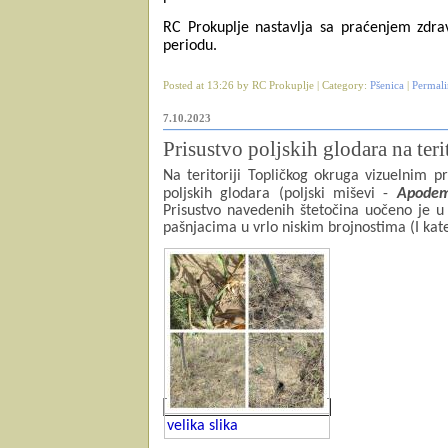
RC Prokuplje nastavlja sa praćenjem zdr
periodu.
Posted at 13:26 by RC Prokuplje | Category:
Pšenica
|
Permal
7.10.2023
Prisustvo poljskih glodara na ter
Na teritoriji Topličkog okruga vizuelnim p
poljskih glodara (poljski miševi -
Apodem
Prisustvo navedenih štetočina uočeno je u
pašnjacima u vrlo niskim brojnostima (I kate
velika slika