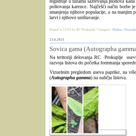
registruje u fazama sazrevanja plodova kada
poštovanja karence. Najčešći način borbe je 
smanjenja njihove populacije, a na manjim 
larvi i njihovo uništavanje.
Posted at 13:01 by RC Prokuplje | Category:
Malina
|
Permali
23.6.2023
Sovica gama (Autographa gamma)
Na teritoriji delovanja RC
Prokuplje
usev
razvoja listova do početka formiranja spore
Vizuelnim pregledom useva paprike, na više l
(
Autographa gamma
) na naličju listova.