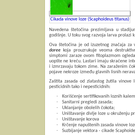
Cikada vinove loze (Scaphoideus titanus)
Navedena štetočina prezimljava u stadiju
godišnje. U toku svog razvoja larva prolazi k
Ova štetočina je od izuzetnog značaja za v
doree
koja prouzrukuje veoma destruktivno
simptomi zaraze ovom fitoplazmom ogledaju
uopšte ne kreću. Lastari imaju skraćene int
i izmrzavaju tokom zime. Na zaraženim čoko
pojave nekroze između glavnih lisnih nerav
Zaštita zasada od zlatastog žutila vinove
pesticidnih tako i nepesticidnih:
·
Korišćenje sertifikovanih loznih kale
·
Sanitarni pregledi zasada;
·
Uklanjanje obolelih čokota;
·
Uništavanje divlje loze u okruženju p
·
Uništavanje korova
·
Krčenje napuštenih zasada vinove loz
·
Suzbijanje vektora - cikade Scaphoide