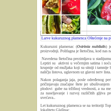
Larve kukuruznog plamenca
Oštećenje na pl
Kukuruzni plamenac (
Ostrinia nubilalis
) j
proizvodnji. Polifagna je štetočina, kod nas 
Navedena štetočina prezimljava u stadijumu
Leptiri su
aktivni u večernjim satima i noću
krupnije od mužjaka koji su sitniji i tamnije
naličju listova, uglavnom uz glavni nerv lista.
Nakon polaganja jaja, posle određenog peri
pričinjavaju značajne štete jer ubušivanje
plodovi
gube na tržišnoj vrednosti, a na m
za naseljavanje i razvoj različitih gljiva 
uvećava..
Let kukuruznog plamenca se na teritoriji To
lokalitetu Glašinac.