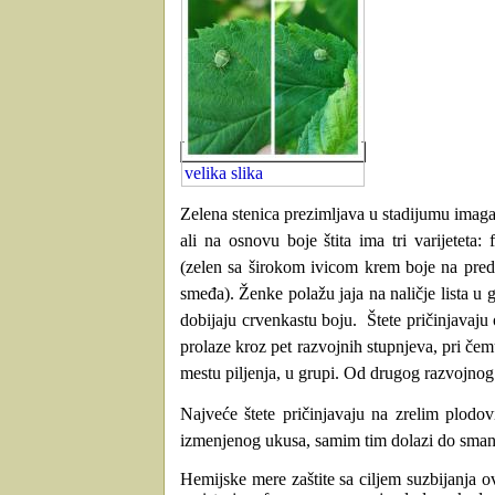
velika slika
Zelena stenica prezimljava u stadijumu imaga
ali na osnovu boje štita ima tri varijeteta
(zelen sa širokom ivicom krem boje na pred
smeđa). Ženke polažu jaja na naličje lista u 
dobijaju crvenkastu boju. Štete pričinjavaju 
prolaze kroz pеt razvojnih stupnjеva, pri čem
mestu piljenja, u grupi. Od drugog razvojnog
Najveće štete pričinjavaju na zrelim plodov
izmenjenog ukusa, samim tim dolazi do sman
Hemijske mere zaštite sa ciljem suzbijanja o