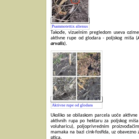
Psammotettix alienus
Takođe, vizuelnim pregledom useva ozime 
aktivne rupe od glodara - poljskog miša (
arvalis
).
Aktivne rupe od glodara
Ukoliko se obilaskom parcela uoče aktivne
aktivnih rupa po hektaru za poljskog miša 
voluharicu), poljoprivrednim proizvođač
mamaka na bazi cink-fosfida, uz obavezno za
ptica.