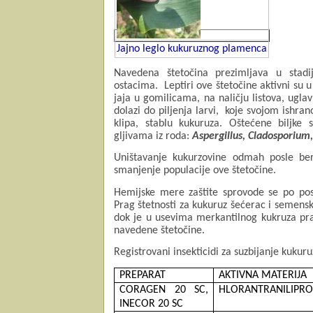
Jajno leglo kukuruznog plamenca
Navedena
štetočina prezimljava u stad
ostacima.
Leptiri ove štetočine aktivni su
jaja u gomilicama, na naličju listova, ugla
dolazi do piljenja larvi,
koje svojom ishrano
klipa, stablu kukuruza. Oštećene biljke 
gljivama iz roda:
Aspergillus, Cladosporium,
Uništavanje kukurzovine odmah posle ber
smanjenje populacije ove štetočine.
Hemijske mere zaštite sprovode se po posti
Prag štetnosti za kukuruz šećerac i semensk
dok je u usevima merkantilnog kukruza pra
navedene štetočine.
Registrovani insekticidi za suzbijanje kuku
PREPARAT
AKTIVNA MATERIJA
CORAGEN 20 SC,
HLORANTRANILIPRO
INECOR 20 SC