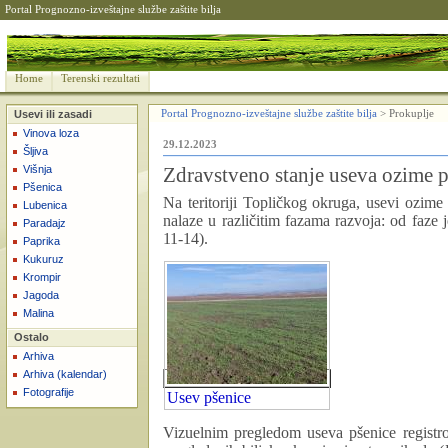
Portal Prognozno-izveštajne službe zaštite bilja
Home
Terenski rezultati
Usevi ili zasadi
Portal Prognozno-izveštajne službe zaštite bilja
>
Prokuplje
Vinova loza
29.12.2023
Šljiva
Višnja
Zdravstveno stanje useva ozime p
Pšenica
Na teritoriji Topličkog okruga, usevi ozime 
Lubenica
nalaze u različitim fazama razvoja: od faze j
Paradajz
11-14).
Paprika
Kukuruz
Krompir
Jagoda
Malina
Ostalo
Arhiva
Arhiva (kalendar)
Fotografije
Usev pšenice
Vizuelnim pregledom useva pšenice registrov