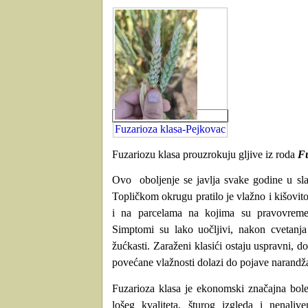
Fuzarioza klasa-Pejkovac
Fuzariozu klasa prouzrokuju gljive iz roda
F
Ovo
oboljenje se javlja svake godine u sla
Topličkom okrugu pratilo je vlažno i kišovi
i na parcelama na kojima su pravovreme
Simptomi su lako uočljivi, nakon cvetanja
žućkasti. Zaraženi klasići ostaju uspravni, 
povećane vlažnosti dolazi do pojave narandž
Fuzarioza klasa je ekonomski značajna bole
lošeg kvaliteta, šturog izgleda i nenaliv