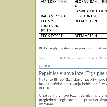
AMPLIGO 150 ZC
HLORANTRANILIPRO
+
LAMBDA-CIHALOTR
RADIANT 120 SC
SPINETORAM
DECIS 2,5 EC,
DELTAMETRIN
KONFUZIJA,
POLUX
DECIS EXPERT
DELTAMETRIN
RC Prokuplje nastavlja sa praćenjem aktivno
Posted at 13:27 by RC Prokuplje | Category:
Kukuruz
|
Perma
21.7.2023
Pepelnica vinove loze (Erysiphe 
Na teritoriji Topličkog okuga
zasadi vinove l
fazi od početak dodirivanja bobica do faze 
BBCH).
U zasadima vinove loze, gde nisu na vr
pregledom
registrovano je prisustvo sim
listovima.