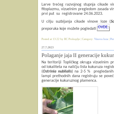
Larve trećeg razvojnog stupnja cikade v
fitoplazmu, vizuelnim pregledom zasada vino
prvi put
su
registrovane 24.06.2023.
U cilju suzbijanja cikade vinove loze (
S
OVDE.
preporuka koje možete pogledati
Posted at 13:22 by RC Prokuplje | Category:
Vinova loza
|
Pe
27.7.2023
Polaganje jaja II generacije kuku
Na teritoriji Topli
čkog okruga
vizuelnim pr
od lokaliteta na naličju lista kukuruza regis
(
Ostrinia nubilalis
) na 2-5 %
pregledanih 
lampi prethodnih dana registruju se poveća
generacije kukuruznog plamenca.