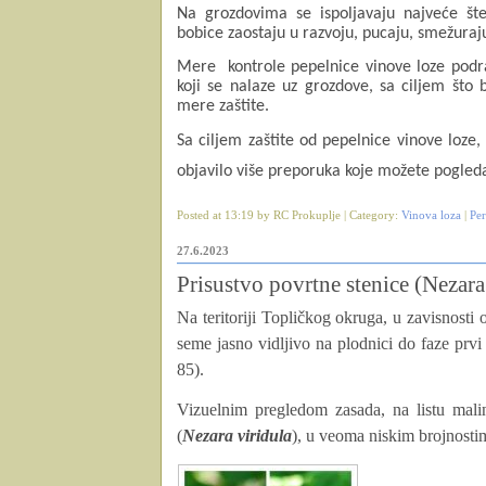
Na grozdovima se ispoljavaju najveće št
bobice zaostaju u razvoju, pucaju, smežuraj
Mere kontrole pepelnice vinove loze podraz
koji se nalaze uz grozdove, sa ciljem što 
mere zaštite.
Sa ciljem zaštite od pepelnice vinove loze,
objavilo više preporuka koje možete pogled
Posted at 13:19 by RC Prokuplje | Category:
Vinova loza
|
Pe
27.6.2023
Prisustvo povrtne stenice (Nezara
Na teritoriji Topli
čkog okruga
, u zavisnosti 
seme jasno vidljivo na plodnici do faze prv
85).
Vizuelnim pregledom zasada, na listu malin
(
Nezara viridula
), u veoma niskim brojnosti