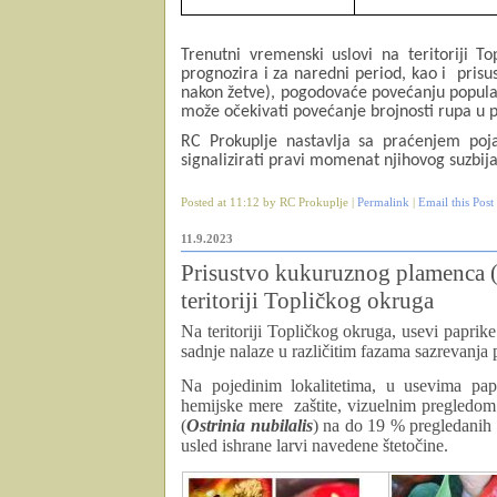
Trenutni vremenski uslovi na teritoriji T
prognozira i za naredni period, kao i
prisu
nakon žetve), pogodovaće povećanju populac
može očekivati povećanje brojnosti rupa u p
RC Prokuplje nastavlja sa praćenjem poj
signalizirati pravi momenat njihovog suzbija
Posted at 11:12 by RC Prokuplje |
Permalink
|
Email this Post
11.9.2023
Prisustvo kukuruznog plamenca (O
teritoriji Topličkog okruga
Na teritoriji Topličkog okruga, usevi paprike
sadnje nalaze u različitim fazama sazrevanj
Na pojedinim lokalitetima, u usevima pa
hemijske mere
zaštite, vizuelnim pregledom
(
Ostrinia nubilalis
) na do 19 % pregledanih b
usled ishrane larvi navedene štetočine.