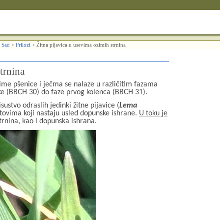
 Sad
>
Prilozi
>
Žitna pijavica u usevima ozimih strnina
trnina
ime pšenice i ječma se nalaze u različitim fazama
jike (BBCH 30) do faze prvog kolenca (BBCH 31).
ustvo odraslih jedinki žitne pijavice (
Lema
stovima koji nastaju usled dopunske ishrane.
U toku je
trnina, kao i dopunska ishrana
.