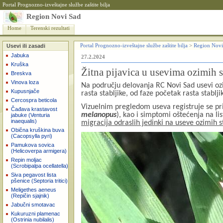
Portal Prognozno-izveštajne službe zaštite bilja
Region Novi Sad
Home
Terenski rezultati
Usevi ili zasadi
Portal Prognozno-izveštajne službe zaštite bilja
>
Region Novi
Jabuka
27.2.2024
Kruška
Žitna pijavica u usevima ozimih s
Breskva
Vinova loza
Na području delovanja RC Novi Sad usevi oz
Kupusnjače
rasta stabljike, od faze početak rasta stabl
Cercospra beticola
Vizuelnim pregledom useva registruje se pris
Čađava krastavost
melanopus
), kao i simptomi oštećenja na li
jabuke (Venturia
inaequalis)
migracija odraslih jedinki na useve ozimih s
Obična kruškina buva
(Cacopsylla pyri)
Pamukova sovica
(Helicoverpa armigera)
Repin moljac
(Scrobipalpa ocellatella)
Siva pegavost lista
pšenice (Septoria tritici)
Meligethes aeneus
(Repičin sjajnik)
Jabučni smotavac
Kukuruzni plamenac
(Ostrinia nubilalis)