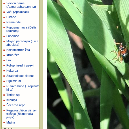
Sovica gama
(Autographa gamma)
Vaši (Aphididae)
Cikade
Nematode
Kupusna muva (Delia
radicum)
Lubenice
Moljac paradajza (Tuta
absoluta)
Bolesti strnih žita
strna žita
Luk
Poljoprivredni usevi
Kukuruz
Scaphoideus titanus
Biljni virusi
Rutava buba (Tropinota
hirta)
Thrips sp.
Krompir
Šećerna repa
Pegavost lišća višnje i
trešnje (Blumeriella
jaapii)
Malina