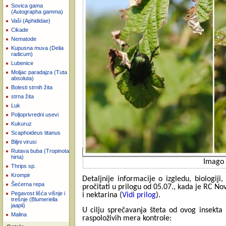
Sovica gama
(Autographa gamma)
Vaši (Aphididae)
Cikade
Nematode
Kupusna muva (Delia
radicum)
Lubenice
Moljac paradajza (Tuta
absoluta)
Bolesti strnih žita
strna žita
Luk
Poljoprivredni usevi
Kukuruz
Scaphoideus titanus
Biljni virusi
Rutava buba (Tropinota
hirta)
Imago
Thrips sp.
Krompir
Detaljnije informacije o izgledu, biologi
Šećerna repa
pročitati u prilogu od 05.07., kada je RC N
Pegavost lišća višnje i
i nektarina (
Vidi prilog
).
trešnje (Blumeriella
jaapii)
U cilju sprečavanja šteta od ovog insekt
Malina
raspoloživih mera kontrole: