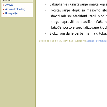
Ostalo
·
Sakupljanje i uništavanje imaga koji s
Arhiva
Arhiva (kalendar)
·
Postavljanje klopki za masovno izl
Fotografije
staviti mirisni atraktant (zreli plod
mogu napraviti od plastičnih flaša n
Takođe, postoje specijalizovane klop
·
S obzirom da je berba malina u toku,
Posted at 8:18 by RC Novi Sad | Category:
Malina
|
Permalin