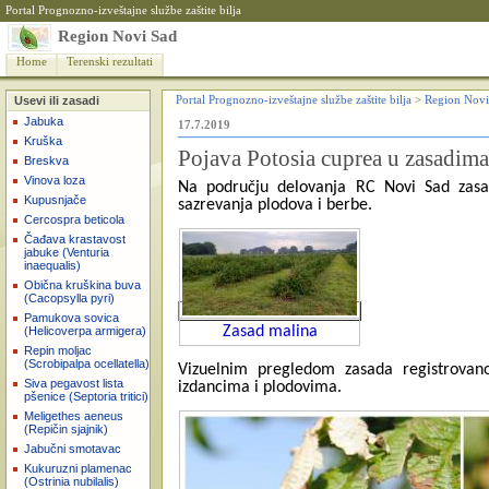
Portal Prognozno-izveštajne službe zaštite bilja
Region Novi Sad
Home
Terenski rezultati
Usevi ili zasadi
Portal Prognozno-izveštajne službe zaštite bilja
>
Region Novi
Jabuka
17.7.2019
Kruška
Pojava Potosia cuprea u zasadima
Breskva
Vinova loza
Na području delovanja RC Novi Sad zasad
Kupusnjače
sazrevanja plodova i berbe.
Cercospra beticola
Čađava krastavost
jabuke (Venturia
inaequalis)
Obična kruškina buva
(Cacopsylla pyri)
Pamukova sovica
Zasad malina
(Helicoverpa armigera)
Repin moljac
(Scrobipalpa ocellatella)
Vizuelnim pregledom zasada registrovano
Siva pegavost lista
izdancima i plodovima.
pšenice (Septoria tritici)
Meligethes aeneus
(Repičin sjajnik)
Jabučni smotavac
Kukuruzni plamenac
(Ostrinia nubilalis)