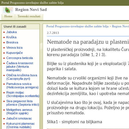
Portal Prognozno-izveštajne službe zaštite bilja
Region Novi Sad
Home
Terenski rezultati
Usevi ili zasadi
Portal Prognozno-izveštajne službe zaštite bilja
>
Region Novi
Jabuka
2.7.2013
Kruška
Nematode na paradajzu u plasten
Breskva
Vinova loza
U plasteni
čkoj proizvodnji, na lokalitetu Č
Kupusnjače
korenu paradajza (slike 1, 2 i 3).
Cercospra beticola
Čađava krastavost
Biljke su iz plastenika koji je u eksploatacij
jabuke (Venturia
paprika i salata.
inaequalis)
Obična kruškina buva
Nematode su crvoliki organizmi koji žive na 
(Cacopsylla pyri)
deformacije. Napadnute biljke zaostaju u p
Pamukova sovica
(Helicoverpa armigera)
dolazi kada se kultura kojom se hrane učesta
Repin moljac
dezinfekcija zemljišta, kao i upotreba nema
(Scrobipalpa ocellatella)
Siva pegavost lista
U slučajevima kao što je ovaj, kada je napa
pšenice (Septoria tritici)
proizvodnje na drugu lokaciju. Poželjno je p
Meligethes aeneus
prisustvo nematoda.
(Repičin sjajnik)
Jabučni smotavac
Slika1 - simptomi na biljkama
Kukuruzni plamenac
(Ostrinia nubilalis)