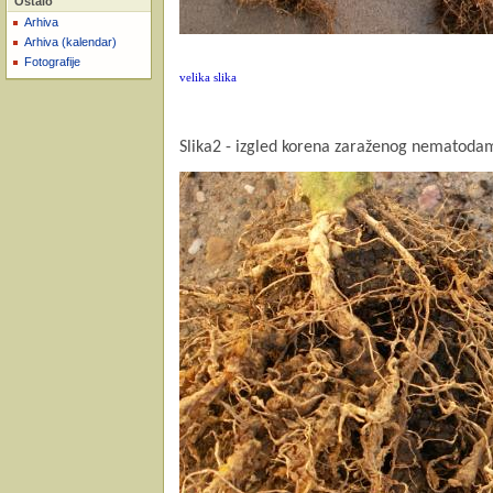
Ostalo
Arhiva
Arhiva (kalendar)
Fotografije
velika slika
Slika2 - izgled korena zaraženog nematoda