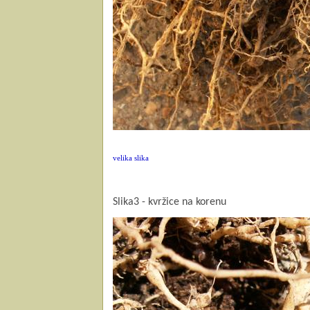
velika slika
Slika3 - kvržice na korenu