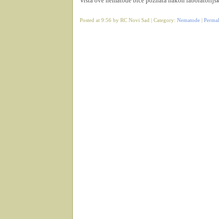
Vrsta ove nematode biće poznata nakon laboratorijsk
Posted at 9:56 by RC Novi Sad | Category:
Nematode
|
Perma