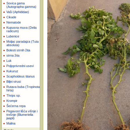
Sovica gama
(Autographa gamma)
Vaši (Aphididae)
Cikade
Nematode
Kupusna muva (Delia
radicum)
Lubenice
Moljac paradajza (Tuta
absoluta)
Bolesti strnih žita
strna žita
Luk
Poljoprivredni usevi
Kukuruz
Scaphoideus titanus
Biljni virusi
Rutava buba (Tropinota
hirta)
Thrips sp.
Krompir
Šećerna repa
Pegavost lišća višnje i
trešnje (Blumeriella
jaapii)
Malina