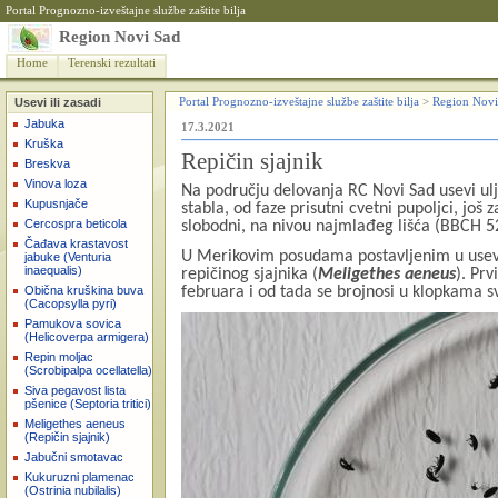
Portal Prognozno-izveštajne službe zaštite bilja
Region Novi Sad
Home
Terenski rezultati
Usevi ili zasadi
Portal Prognozno-izveštajne službe zaštite bilja
>
Region Novi
Jabuka
17.3.2021
Kruška
Repičin sjajnik
Breskva
Vinova loza
Na području delovanja RC Novi Sad usevi ulj
Kupusnjače
stabla, od faze prisutni cvetni pupoljci, još
Cercospra beticola
slobodni, na nivou najmlađeg lišća (BBCH 5
Čađava krastavost
U Merikovim posudama postavljenim u usevi
jabuke (Venturia
inaequalis)
repičinog sjajnika (
Meligethes aeneus
). Pr
februara i od tada se brojnosi u klopkama s
Obična kruškina buva
(Cacopsylla pyri)
Pamukova sovica
(Helicoverpa armigera)
Repin moljac
(Scrobipalpa ocellatella)
Siva pegavost lista
pšenice (Septoria tritici)
Meligethes aeneus
(Repičin sjajnik)
Jabučni smotavac
Kukuruzni plamenac
(Ostrinia nubilalis)