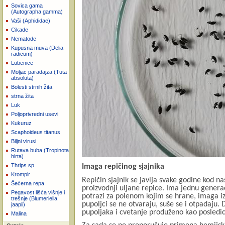
Sovica gama
(Autographa gamma)
Vaši (Aphididae)
Cikade
Nematode
Kupusna muva (Delia
radicum)
Lubenice
Moljac paradajza (Tuta
absoluta)
Bolesti strnih žita
strna žita
Luk
Poljoprivredni usevi
Kukuruz
Scaphoideus titanus
Biljni virusi
Rutava buba (Tropinota
hirta)
Thrips sp.
Imaga repičinog sjajnika
Krompir
Repičin sjajnik se javlja svake godine kod na
Šećerna repa
proizvodnji uljane repice. Ima jednu genera
Pegavost lišća višnje i
potrazi za polenom kojim se hrane, imaga izg
trešnje (Blumeriella
pupoljci se ne otvaraju, suše se i otpadaju.
jaapii)
pupoljaka i cvetanje produženo kao posledi
Malina