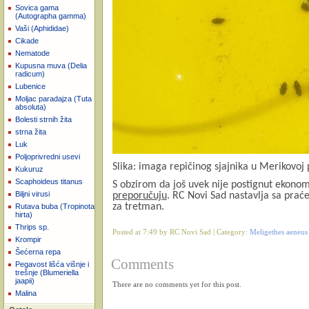
Sovica gama
(Autographa gamma)
Vaši (Aphididae)
Cikade
Nematode
Kupusna muva (Delia
radicum)
Lubenice
Moljac paradajza (Tuta
absoluta)
Bolesti strnih žita
strna žita
Luk
Poljoprivredni usevi
Slika: imaga repičinog sjajnika u Merikovoj
Kukuruz
Scaphoideus titanus
S obzirom da još uvek nije postignut ekonom
Biljni virusi
preporučuju
. RC Novi Sad nastavlja sa prać
za tretman.
Rutava buba (Tropinota
hirta)
Thrips sp.
Posted at 7:49 by RC Novi Sad | Category:
Meligethes aeneus 
Krompir
Šećerna repa
Comments
Pegavost lišća višnje i
trešnje (Blumeriella
jaapii)
There are no comments yet for this post.
Malina