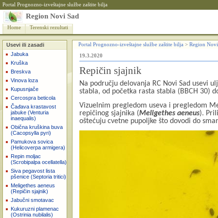
Portal Prognozno-izveštajne službe zaštite bilja
Region Novi Sad
Home
Terenski rezultati
Usevi ili zasadi
Portal Prognozno-izveštajne službe zaštite bilja
>
Region Novi
Jabuka
19.3.2020
Kruška
Repičin sjajnik
Breskva
Vinova loza
Na području delovanja RC Novi Sad usevi ulj
Kupusnjače
stabla, od početka rasta stabla (BBCH 30) do
Cercospra beticola
Vizuelnim pregledom useva i pregledom Mer
Čađava krastavost
jabuke (Venturia
repičinog sjajnika (
Meligethes aeneus
). Pri
inaequalis)
oštećuju cvetne pupoljke što dovodi do sman
Obična kruškina buva
(Cacopsylla pyri)
Pamukova sovica
(Helicoverpa armigera)
Repin moljac
(Scrobipalpa ocellatella)
Siva pegavost lista
pšenice (Septoria tritici)
Meligethes aeneus
(Repičin sjajnik)
Jabučni smotavac
Kukuruzni plamenac
(Ostrinia nubilalis)