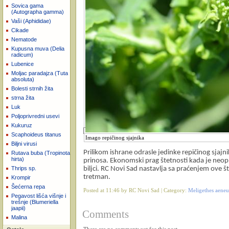
Sovica gama
(Autographa gamma)
Vaši (Aphididae)
Cikade
Nematode
Kupusna muva (Delia
radicum)
Lubenice
Moljac paradajza (Tuta
absoluta)
Bolesti strnih žita
strna žita
Luk
Poljoprivredni usevi
Kukuruz
Scaphoideus titanus
Imago repičinog sjajnika
Biljni virusi
Prilikom ishrane odrasle jedinke repičinog sjaj
Rutava buba (Tropinota
hirta)
prinosa. Ekonomski prag štetnosti kada je neoph
biljci. RC Novi Sad nastavlja sa praćenjem ove št
Thrips sp.
tretman.
Krompir
Šećerna repa
Posted at 11:46 by RC Novi Sad | Category:
Meligethes aeneus
Pegavost lišća višnje i
trešnje (Blumeriella
jaapii)
Comments
Malina