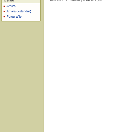
Ostalo
There are no comments yet for this post.
Arhiva
Arhiva (kalendar)
Fotografije