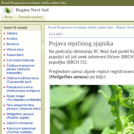
Portal Prognozno-izveštajne službe zaštite bilja
Region Novi Sad
Home
Terenski rezultati
Usevi ili zasadi
Portal Prognozno-izveštajne službe zaštite bilja
>
Region Novi
Jabuka
23.3.2017
Kruška
Pojava repičinog sjajnika
Breskva
Vinova loza
Na podru
čju delovanja RC Novi Sad punkt Kać
Kupusnjače
pupoljci ali još uvek zatvoreni lišćem (BBCH 
Cercospra beticola
pupoljka (BBCH 51).
Čađava krastavost
jabuke (Venturia
Pregledom useva uljane repice registrovano 
inaequalis)
(
Meligethes aeneus
) po biljci.
Obična kruškina buva
(Cacopsylla pyri)
Pamukova sovica
(Helicoverpa armigera)
Repin moljac
(Scrobipalpa ocellatella)
Siva pegavost lista
pšenice (Septoria tritici)
Meligethes aeneus
(Repičin sjajnik)
Jabučni smotavac
Kukuruzni plamenac
(Ostrinia nubilalis)