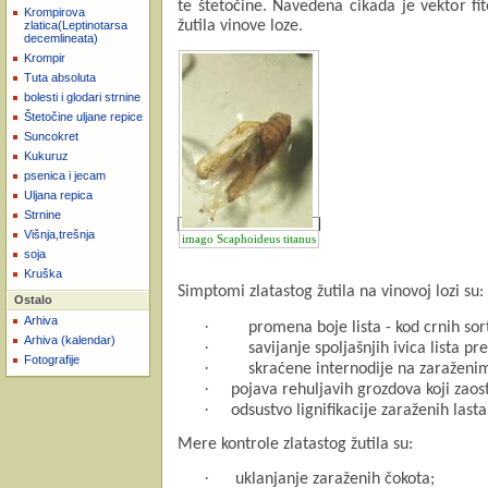
te štetočine. Navedena cikada je vektor f
Krompirova
žutila vinove loze.
zlatica(Leptinotarsa
decemlineata)
Krompir
Tuta absoluta
bolesti i glodari strnine
Štetočine uljane repice
Suncokret
Kukuruz
psenica i jecam
Uljana repica
Strnine
Višnja,trešnja
imago Scaphoideus titanus
soja
Kruška
Simptomi zlatastog žutila na vinovoj lozi su:
Ostalo
Arhiva
·
promena boje lista - kod crnih sort
Arhiva (kalendar)
·
savijanje spoljašnjih ivica lista pr
Fotografije
·
skraćene internodije na zaraženi
·
pojava rehuljavih grozdova koji zaos
·
odsustvo lignifikacije zaraženih lasta
Mere kontrole zlatastog žutila su:
·
uklanjanje zaraženih čokota;