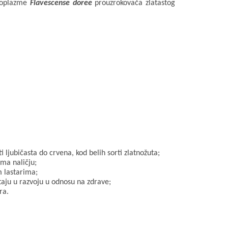
itoplazme
Flavescense doree
prouzrokovača zlatastog
i ljubičasta do crvena, kod belih sorti zlatnožuta;
ema naličju;
m lastarima;
taju u razvoju u odnosu na zdrave;
ra.