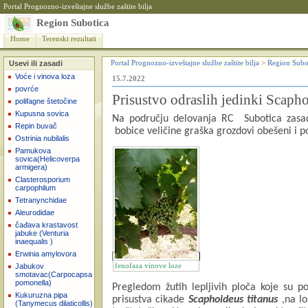
Portal Prognozno-izveštajne službe zaštite bilja
Region Subotica
Home
Terenski rezultati
Usevi ili zasadi
Portal Prognozno-izveštajne službe zaštite bilja
>
Region Subo
Voće i vinova loza
15.7.2022
povrće
Prisustvo odraslih jedinki Scaph
polifagne štetočine
Kupusna sovica
Na području delovanja RC
Subotica zasa
Repin buvač
bobice veličine graška grozdovi obešeni i 
Ostrinia nubilalis
Pamukova
sovica(Helicoverpa
armigera)
Clasterosporium
carpophilum
Tetranynchidae
Aleurodidae
čađava krastavost
jabuke (Venturia
inaequalis )
Erwinia amylovora
Jabukov
fenofaza vinove loze
smotavac(Carpocapsa
pomonella)
Pregledom žutih lepljivih ploča koje su p
Kukuruzna pipa
prisustva cikade
Scaphoideus titanus
,na
l
(Tanymecus dilaticollis)