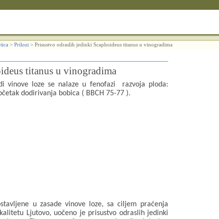
tica
>
Prilozi
>
Prisustvo odraslih jedinki Scaphoideus titanus u vinogradima
oideus titanus u vinogradima
di vinove loze se nalaze u fenofazi
razvoja ploda:
početak dodirivanja bobica ( BBCH 75-77 ).
ostavljene u zasade vinove loze, sa ciljem praćenja
okalitetu Ljutovo, uočeno je prisustvo odraslih jedinki