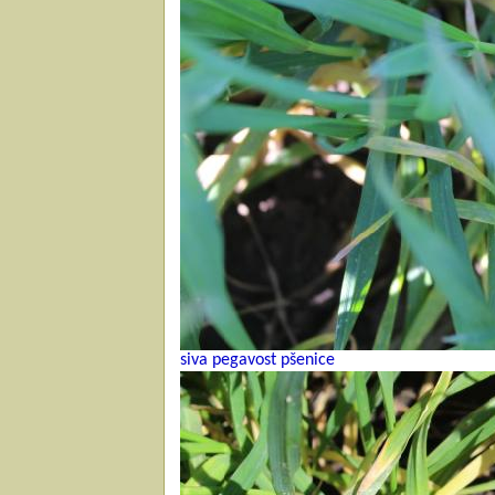
siva pegavost pšenice