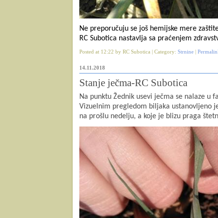
Ne preporučuju se još hemijske mere zaštite
RC Subotica nastavlja sa praćenjem zdravst
Posted at 12:22 by RC Subotica | Category:
Strnine
|
Permalin
14.11.2018
Stanje ječma-RC Subotica
Na punktu Žednik usevi ječma se nalaze u faz
Vizuelnim pregledom biljaka ustanovljeno je
na prošlu nedelju, a koje je blizu praga štetn