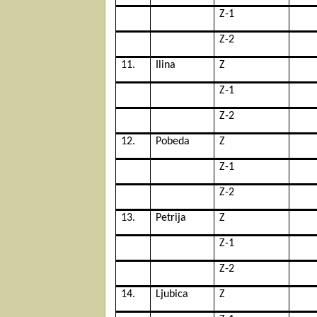
Z-1
Z-2
11.
Ilina
Z
Z-1
Z-2
12.
Pobeda
Z
Z-1
Z-2
13.
Petrija
Z
Z-1
Z-2
14.
Ljubica
Z