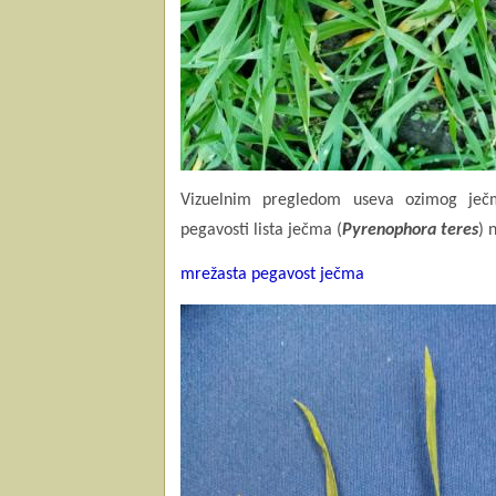
Vizuelnim pregledom useva ozimog ječm
pegavosti lista ječma (
Pyrenophora teres
) 
mrežasta pegavost ječma