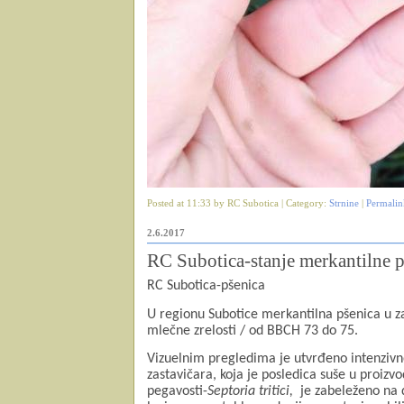
Posted at 11:33 by RC Subotica | Category:
Strnine
|
Permalin
2.6.2017
RC Subotica-stanje merkantilne p
RC Subotica-pšenica
U regionu Subotice merkantilna pšenica u za
mlečne zrelosti / od BBCH 73 do 75.
Vizuelnim pregledima je utvrđeno intenzivno 
zastavičara, koja je posledica suše u proiz
pegavosti-
Septoria tritici,
je zabeleženo na 