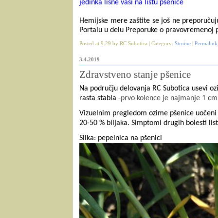
jedinka lisne vaši na listu pšenice
Hemijske mere zaštite se još ne preporučuj
Portalu u delu Preporuke o pravovremenoj p
Posted at 9:29 by RC Subotica | Category:
Strnine
|
Permalink
3.4.2019
Zdravstveno stanje pšenice
Na području delovanja RC Subotica usevi oz
rasta stabla -
prvo kolence je najmanje 1 cm
Vizuelnim pregledom ozime pšenice uočeni 
20-50 % biljaka. Simptomi drugih bolesti list
Slika: pepelnica na pšenici