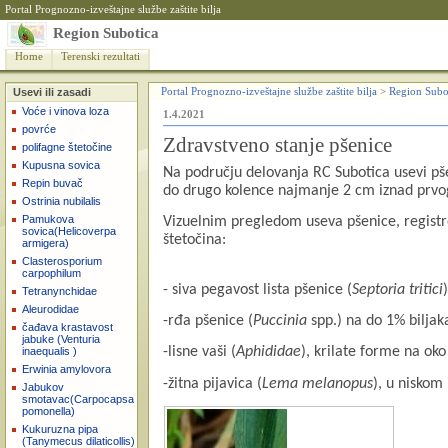
Portal Prognozno-izveštajne službe zaštite bilja
Region Subotica
Home
Terenski rezultati
Usevi ili zasadi
Portal Prognozno-izveštajne službe zaštite bilja
>
Region Subo
Voće i vinova loza
1.4.2021
povrće
Zdravstveno stanje pšenice
polifagne štetočine
Kupusna sovica
Na području delovanja RC Subotica usevi pše
Repin buvač
do drugo kolence najmanje 2 cm iznad prvo
Ostrinia nubilalis
Pamukova
Vizuelnim pregledom useva pšenice, registro
sovica(Helicoverpa
štetočina:
armigera)
Clasterosporium
carpophilum
- siva pegavost lista pšenice (
Septoria tritici
Tetranynchidae
Aleurodidae
-rđa pšenice (
Puccinia
spp.) na do 1% biljak
čađava krastavost
jabuke (Venturia
-lisne vaši (
Aphididae
), krilate forme na oko
inaequalis )
Erwinia amylovora
-žitna pijavica (
Lema melanopus
), u niskom 
Jabukov
smotavac(Carpocapsa
pomonella)
Kukuruzna pipa
(Tanymecus dilaticollis)