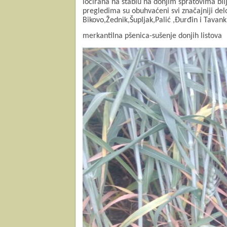
locirana na stablu na donjim spratovima bil
pregledima su obuhvaćeni svi značajniji del
Bikovo,Žednik,Šupljak,Palić ,Đurđin i Tavanku
merkantilna pšenica-sušenje donjih listova