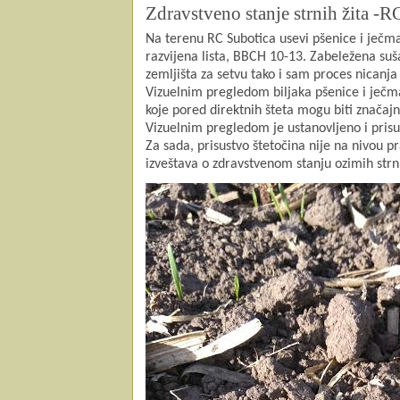
Zdravstveno stanje strnih žita -R
Na terenu RC Subotica usevi pšenice i ječma
razvijena lista, BBCH 10-13.
Zabeležena suš
zemljišta za setvu tako i sam proces nicanja
Vizuelnim pregledom biljaka pšenice i ječma 
koje pored direktnih šteta mogu biti značajne
Vizuelnim pregledom je ustanovljeno i prisu
Za sada, prisustvo štetočina nije na nivou pr
izveštava o zdravstvenom stanju ozimih strn