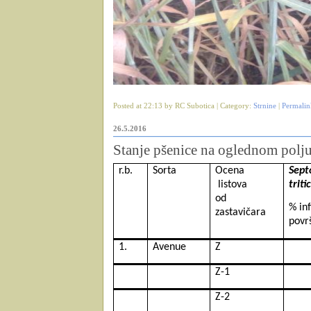
Posted at 22:13 by RC Subotica | Category:
Strnine
|
Permalin
26.5.2016
Stanje pšenice na oglednom polj
r.b.
Sorta
Ocena
Sept
listova
tritic
od
% inf
zastavičara
površ
1.
Avenue
Z
Z-1
Z-2