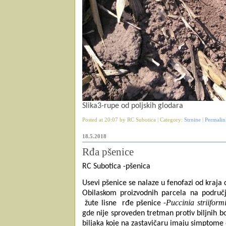
Slika3-rupe od poljskih glodara
Posted at 20:07 by RC Subotica | Category:
Strnine
|
Permalin
18.5.2018
Rđa pšenice
RC Subotica -pšenica
Usevi pšenice se nalaze u fenofazi od kraja
Obilaskom proizvodnih parcela na područ
Puccinia striiform
žute lisne rđe pšenice -
gde nije sproveden tretman protiv biljnih b
biljaka koje na zastavičaru imaju simptome