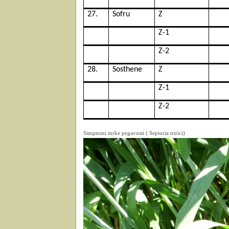
27.
Sofru
Z
Z-1
Z-2
28.
Sosthene
Z
Z-1
Z-2
Simptomi mrke pegavosti ( Septoria tririci)