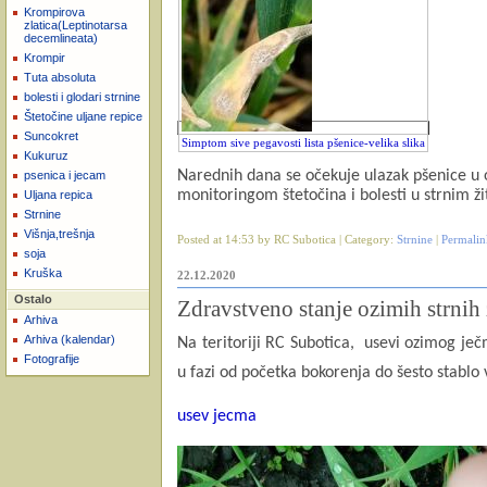
Krompirova
zlatica(Leptinotarsa
decemlineata)
Krompir
Tuta absoluta
bolesti i glodari strnine
Štetočine uljane repice
Suncokret
Simptom sive pegavosti lista pšenice-velika slika
Kukuruz
Narednih dana se očekuje ulazak pšenice u o
psenica i jecam
monitoringom štetočina i bolesti u strnim ži
Uljana repica
Strnine
Višnja,trešnja
Posted at 14:53 by RC Subotica | Category:
Strnine
|
Permalin
soja
Kruška
22.12.2020
Ostalo
Zdravstveno stanje ozimih strnih 
Arhiva
Arhiva (kalendar)
Na teritoriji RC Subotica, usevi ozimog ječ
Fotografije
u fazi od početka bokorenja do šesto stablo 
usev jecma