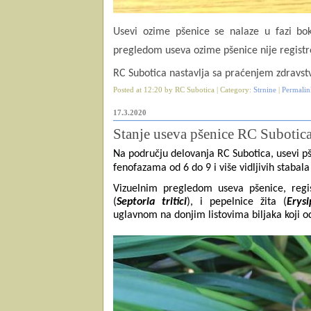
U
sevi ozime pšenice se nalaze u fazi bok
pregledom useva ozime pšenice nije registro
RC Subotica nastavlja sa praćenjem zdravst
Posted at 12:20 by RC Subotica | Category:
Strnine
|
Permalin
17.3.2020
Stanje useva pšenice RC Subotic
Na području delovanja RC Subotica, usevi pš
fenofazama od 6 do 9 i više vidljivih stabal
Vizuelnim pregledom useva pšenice, regi
(
Septoria tritici
)
, i pepelnice žita (
Erys
uglavnom na donjim listovima biljaka koji 