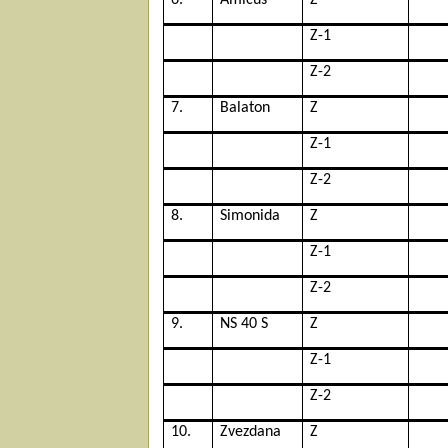
Z-1
Z-2
7.
Balaton
Z
Z-1
Z-2
8.
Simonida
Z
Z-1
Z-2
9.
NS 40 S
Z
Z-1
Z-2
10.
Zvezdana
Z