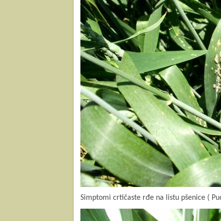
Simptomi crtičaste rđe na listu pšenice ( Puc