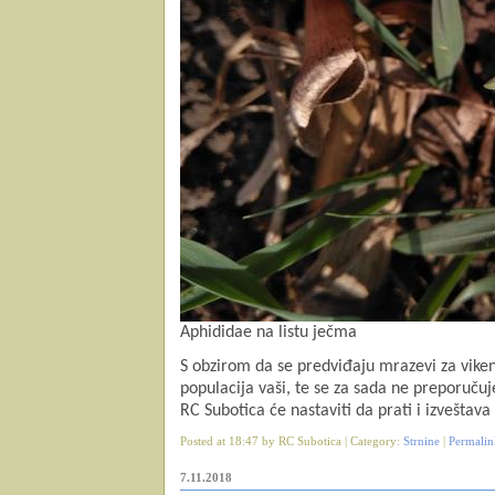
Aphididae na listu ječma
S obzirom da se predviđaju mrazevi za viken
populacija vaši, te se za sada ne preporučuj
RC Subotica će nastaviti da prati i izveštava
Posted at 18:47 by RC Subotica | Category:
Strnine
|
Permalin
7.11.2018