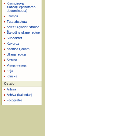
Krompirova
zlatica(Leptinotarsa
decemlineata)
Krompir
Tuta absoluta
bolesti i glodari strnine
Štetočine uljane repice
Suncokret
Kukuruz
psenica i jecam
Uljana repica
Strnine
Višnja,trešnja
soja
Kruška
Ostalo
Arhiva
Arhiva (kalendar)
Fotografije