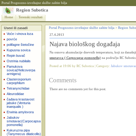
Portal Prognozno-izveštajne službe zaštite bilja
Region Subotica
Home
Terenski rezultati
Usevi ili zasadi
Portal Prognozno-izveštajne službe zaštite bilja
>
Region Subo
Voće i vinova loza
27.4.2013
povrće
Najava biološkog događaja
polifagne štetočine
Kupusna sovica
Na osnovu akumulacije dnevnih temperatura, koji za današnj
Repin buvač
smotavca (
Carpocapsa pomonella)
na području RC Subotic
Ostrinia nubilalis
Posted at 19:06 by RC Subotica | Category:
Jabukov smotava
Pamukova
sovica(Helicoverpa
armigera)
Comments
Clasterosporium
carpophilum
Tetranynchidae
There are no comments yet for this post.
Aleurodidae
čađava krastavost
jabuke (Venturia
inaequalis )
Erwinia amylovora
Jabukov
smotavac(Carpocapsa
pomonella)
Kukuruzna pipa
(Tanymecus dilaticollis)