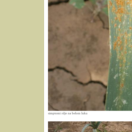
simptomi rdje na belom luku