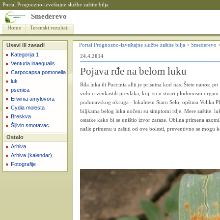
Portal Prognozno-izveštajne službe zaštite bilja
Smederevo
Home
Terenski rezultati
Usevi ili zasadi
Portal Prognozno-izveštajne službe zaštite bilja
>
Smederevo
Kategorija 1
24.4.2014
Venturia inaequalis
Pojava rđe na belom luku
Carpocapsa pomonella
luk
Rđa luka ili Puccinia allii je prisutna kod nas. Štete nanosi pr
psenica
vidu crvenkastih prevlaka, koji su u stvari plodonosni organi 
Erwinia amylovora
podunavskog okruga - lokalitetu Staro Selo, opština Velika 
Cydia molesta
biljkama belog luka uočeni su simptomi rdje. Mere zaštite: lu
Breskva
ostatke kako bi se uništio izvor zaraze. Obilna primena azot
Šljivin smotavac
našle primenu u zaštiti od ove bolesti, preventivno se mogu ko
Ostalo
Arhiva
Arhiva (kalendar)
Fotografije