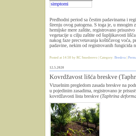
simptomi
Predhodni period sa čestim padavinama i reg
širenju ovog patogena. S toga je, u mnogim 
hemijske mere zaštite, registrovano prisustvo
vegetacije u cilju zaštite od šupljikavosti li
nakog faze precvetavanja koštičavog voća, pre
padavine, nekim od registrovanih fungicida n
Posted at 14:58 by RC Smederevo | Category:
Breskva
|
Perm
12.5.2020
Kovrdžavost lišća breskve (Taph
Vizuelnim pregledom zasada breskve na po
u pojedinim zasadima, registrovano je prisu
kovrdžavosti lista breskve (
Taphrina deform