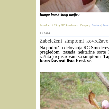
Imago breskvinog moljca
Posted at 14:23 by RC Smederevo | Category:
Breskva
|
Perm
1.4.2016
Zabeleženi simptomi kovrdžavost
Na području delovanja RC Smederevo
pregledom
zasada
nektarine
sorte
zaštita ) registrovani su simptomi
Ta
kovrdžavosti lista breskve.