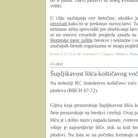
do 4 ploda. Takvi plodovi su lošeg kvaliteta
veliki.
U cilju suzbijanja ove štetočine, ukoliko 
orezivati
kako bi se prekinuo razvoj larvi. 
tretmane treba sprovoditi pre ubušivanja lar
se na osnovu vizuelnih pregleda zasada na pr
Hemijske mere zaštite
breskve i nektarine i 
značajnih štetnih organizama se mogu pogle
Posted at 12:15 by RC Smederevo | Category:
Breskva
|
Perm
4.5.2021
Šupljikavost lišća koštičavog vo
Na teritoriji RC Smederevo koštičavo voće s
plodova (BBCH 67-72).
Gljiva koja prouzrokuje šupljikavost lišća 
štete prouzrokuje na breskvi i trešnji. Ovaj 
lišću je i dobio naziv) napada lastare, cveto
višnje je najosetljivije lišće, dok su kod br
plodovi. Na listu se na početku formiraju s