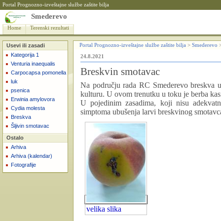
Portal Prognozno-izveštajne službe zaštite bilja
Smederevo
Home
Terenski rezultati
Usevi ili zasadi
Portal Prognozno-izveštajne službe zaštite bilja
>
Smederevo
Kategorija 1
24.8.2021
Venturia inaequalis
Breskvin smotavac
Carpocapsa pomonella
luk
Na području rada RC Smederevo breskva uz 
psenica
kulturu. U ovom trenutku u toku je berba kasn
Erwinia amylovora
U pojedinim zasadima, koji nisu adekvatn
Cydia molesta
simptoma ubušenja larvi breskvinog smotavc
Breskva
Šljivin smotavac
Ostalo
Arhiva
Arhiva (kalendar)
Fotografije
velika slika