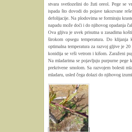
stvara svetlozelini do žuti oreol. Pege se
ispada što dovodi do pojave takozvane reše
defolijacije. Na plodovima se formiraju krast
napadu može doći i do njihovog opadanja čak
Ova gljiva je uvek prisutna u zasadima košt
širokom opsegu temperatura. Do klijanja 
optimalna temperatura za razvoj gljive je 20 
konidija se vrši vetrom i kišom. Zaraženi pu
Na mladarima se pojavljuju purpurne pege ko
prekrivene smolom. Sa razvojem bolesti mlad
mladaru, usled čega dolazi do njihovog izumi