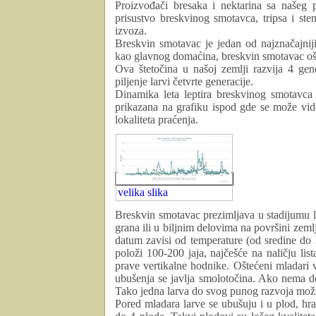
Proizvođači bresaka i nektarina sa našeg p
prisustvo breskvinog smotavca, tripsa i ste
izvoza.
Breskvin smotavac je jedan od najznačajniji
kao glavnog domaćina, breskvin smotavac ošteć
Ova štetočina u našoj zemlji razvija 4 gene
piljenje larvi četvrte generacije.
Dinamika leta leptira breskvinog smotav
prikazana na grafiku ispod gde se može vide
lokaliteta praćenja.
velika slika
Breskvin smotavac prezimljava u stadijumu l
grana ili u biljnim delovima na površini zemlj
datum zavisi od temperature (od sredine do 
položi 100-200 jaja, najčešće na naličju lis
prave vertikalne hodnike. Oštećeni mladari 
ubušenja se javlja smolotočina. Ako nema dov
Tako jedna larva do svog punog razvoja može
Pored mladara larve se ubušuju i u plod, hr