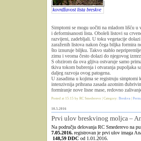
kovrdžavost lista breskve
Simptomi se mogu uočiti na mladom lišću u 
i deformisanosti lista. Oboleli listovi su crve
razvijeni, zadebljali. U toku vegetacije dolazi
zaraženih listova nakon čega biljka formira n
što iznuruje biljku. Takvo stablo nepripremlj
zimu i veoma često dolazi do njegovog izmrz
S obzirom da ova gljiva ostvaruje samo prim
tkiva tokom bubrenja i otvaranja pupoljaka sa
daljeg razvoja ovog patogena.
U zasadima u kojima se registruju simptomi k
intenzivnija prihrana zasada azotnim đubriv
formiranje nove lisne mase, redovno zalivanj
Posted at 15:15 by RC Smederevo | Category:
Breskva
|
Perm
10.5.2016
Prvi ulov breskvinog moljca – Ana
Na području delovanja RC Smederevo na pun
7.05.2016.
registrovan je prvi ulov imaga Ana
148,59 DDC
od 1.01.2016.