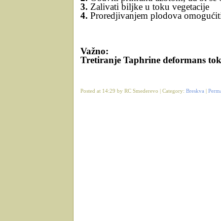
3.
Zalivati biljke u toku vegetacije
4.
Proredjivanjem plodova omogućiti 
Važno:
Tretiranje Taphrine deformans tok
Posted at 14:29 by RC Smederevo | Category:
Breskva
|
Perm