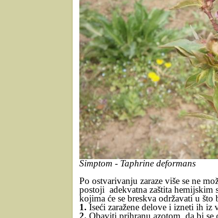
Simptom - Taphrine deformans
Po ostvarivanju zaraze više se ne može
postoji
adekvatna zaštita hemijskim 
kojima će se breskva održavati u što b
1.
Iseći zaražene delove i izneti ih iz
2.
Obaviti prihranu azotom, da bi se