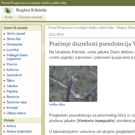
Portal Prognozno-izveštajne službe zaštite bilja
Region Kikinda
Home
Terenski rezultati
Usevi ili zasadi
Portal Prognozno-izveštajne službe zaštite bilja
>
Region Kiki
Voćni zasadi
23.2.2024
Strna žita
Praćenje dozrelosti pseudotecija 
Okopavine
Lucerka
Na lokalitetu Kikinda, sorta jabuke Zlatni delišes n
Polifagni štetni
cvetni pupoljci zatvoreni i pokriveni ljuspicama 
organizmi
Povrće
Kukuruz
Suncokret
Šljiva
Jabuka
Paprika
Breskva
Šećerna repa
velika slika
Krompir
Uljana repica
Pregledom pseudotecija sa prezimelog lišća iz vo
Ostalo
plodova jabuke (
Venturia inaequalis
) utvrđena j
Arhiva
U laboratorijskim uslovima od ukupno pregledani
Arhiva (kalendar)