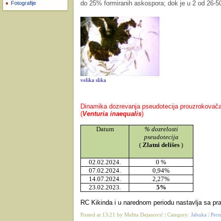
do 25% formiranih askospora; dok je u 2 od 26-5
Fotografije
velika slika
Dinamika dozrevanja pseudotecija prouzrokovača 
(
Venturia inaequalis
)
Datum
% dozrelosti
pseudotecija
(
Zlatni delišes
)
02.02.2024.
0 %
07.02.2024.
0,94%
14.07.2024.
2,27%
23.02.2023.
5%
RC Kikinda i u narednom periodu nastavlja sa pr
Posted at 13:21 by Melita Dejanović | Category:
Jabuka
|
Perm