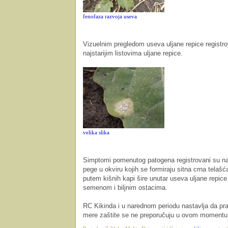
fenofaza razvoja useva
Vizuelnim pregledom useva uljane repice registrov
najstarijim listovima uljane repice.
velika slika
Simptomi pomenutog patogena registrovani su na 
pege u okviru kojih se formiraju sitna crna telaš
putem kišnih kapi šire unutar useva uljane repice
semenom i biljnim ostacima.
RC Kikinda i u narednom periodu nastavlja da pra
mere zaštite se ne preporučuju u ovom momentu