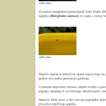
velika slika
Vizuelnim pregledom postavljenih žutih klopki (Me
sjajnika (
Melighetes aeneus
) za sada u niskoj br
velika slika
Repičin sjajnik je štetočina uljane repice koja s
godine ima jednu generaciju godišnje.
U periodu dopunske ishrane odrasli insekti u pot
pupoljci otpadaju ili se formiraju deformisane i ne
Najveće štete pravi u fazi razvoja pupoljaka uljane
prisustvo repičinog sjajnika.