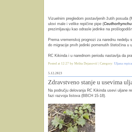
Vizuelnim pregledom postavljenih žutih posuda (Me
ulovi male i velike repičine pipe (
Ceuthorhynchus
prezimljavaju kao odrasle jedinke na prošlogodišn
Prema vremenskoj prognozi za narednu nedelju se
do migracije prvih jedinki pomenutih štetočina u 
RC Kikinda i u narednom periodu nastavlja da pra
Posted at 12:27 by Melita Dejanović | Category:
Uljana repica
5.12.2023
Zdravstveno stanje u usevima ulj
Na području delovanja RC Kikinda usevi uljane rep
fazi razvoja listova (BBCH 15-18).