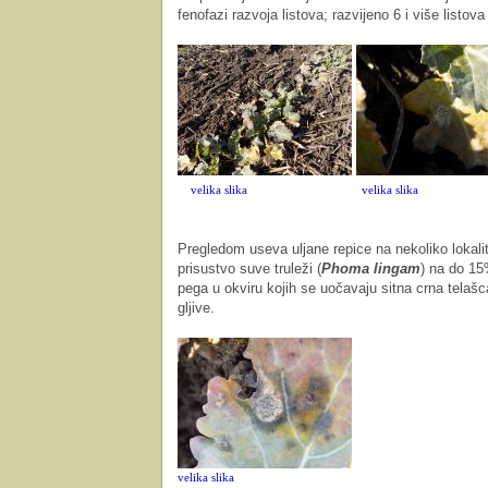
fenofazi razvoja listova; razvijeno 6 i više listo
velika slika
velika slika
Pregledom useva uljane repice na nekoliko lokalite
prisustvo suve truleži (
Phoma lingam
) na do 15
pega u okviru kojih se uočavaju sitna crna telaš
gljive.
velika slika