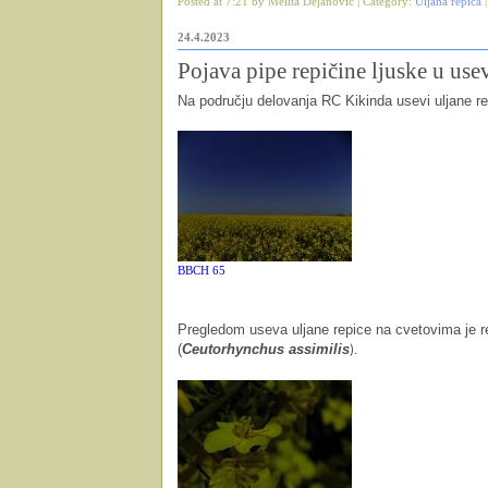
Posted at 7:21 by Melita Dejanović | Category:
Uljana repica
24.4.2023
Pojava pipe repičine ljuske u use
Na području delovanja RC Kikinda usevi uljane r
BBCH 65
Pregledom useva uljane repice na cvetovima je re
(
Ceutorhynchus assimilis
).