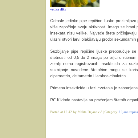
velika slika
Odrasle jedinke pipe repičine ljuske prezimljava p
više započinje svoju aktivnost. Imago se hrani p
insekata nisu velike. Najveće štete pričinjava
ulazni otvori larvi olakšavaju prodor sekundarnih 
Suzbijanje pipe repičine ljuske preporučuje s
štetnosti od 0,5 do 2 imaga po biljci u rubno
zemlji nema registrovanih insekticida za su
suzbijanje navedene štetočine mogu se koristit
cipermetrin, deltametrin i lambda-cihalotrin.
Primena insekticida u fazi cvetanja je zabranjena
RC Kikinda nastavlja sa praćenjem štetnih organ
Posted at 12:42 by Melita Dejanović | Category:
Uljana repica