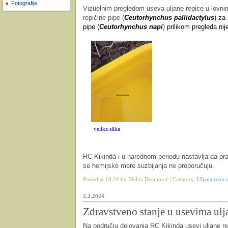
Fotografije
Vizuelnim pregledom useva uljane repice u lovni
repičine pipe (
Ceutorhynchus pallidactylus
) za
pipe (
Ceutorhynchus napi
)
prilikom pregleda nij
velika slika
RC Kikinda i u narednom periodu nastavlja da pra
se hemijske mere suzbijanja ne preporučuju.
Posted at 10:24 by Melita Dejanović | Category:
Uljana repica
2.2.2024
Zdravstveno stanje u usevima ulj
Na području delovanja RC Kikinda usevi uljane rep