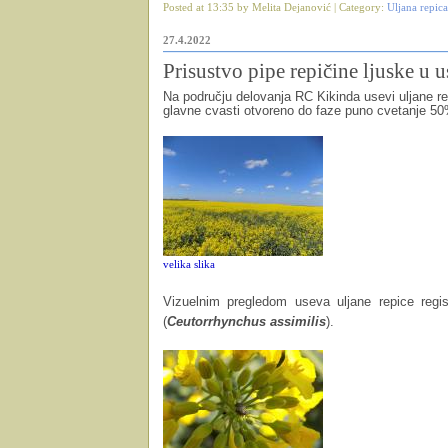
Posted at 13:35 by Melita Dejanović | Category:
Uljana repica
27.4.2022
Prisustvo pipe repičine ljuske u u
Na području delovanja RC Kikinda usevi uljane r
glavne cvasti otvoreno do faze puno cvetanje 5
velika slika
Vizuelnim pregledom useva uljane repice regist
(
Ceutorrhynchus assimilis
).