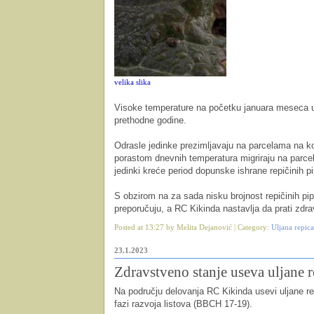
velika slika
Visoke temperature na početku januara meseca usl
prethodne godine.
Odrasle jedinke prezimljavaju na parcelama na ko
porastom dnevnih temperatura migriraju na parce
jedinki kreće period dopunske ishrane repičinih pi
S obzirom na za sada nisku brojnost repičinih pi
preporučuju, a RC Kikinda nastavlja da prati zdra
Posted at 13:27 by Melita Dejanović | Category:
Uljana repica
23.1.2023
Zdravstveno stanje useva uljane r
Na području delovanja RC Kikinda usevi uljane rep
fazi razvoja listova (BBCH 17-19).