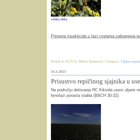
velika slika
Primena insekticida u fazi cvetanja zabranjena 
Posted at 10:25 by Melita Dejanović | Category:
Uljana repica
14.3.2023
Prisustvo repičinog sjajnika u us
Na području delovanja RC Kikinda usevi uljane rep
fenofazi porasta stabla (BBCH 30-32).