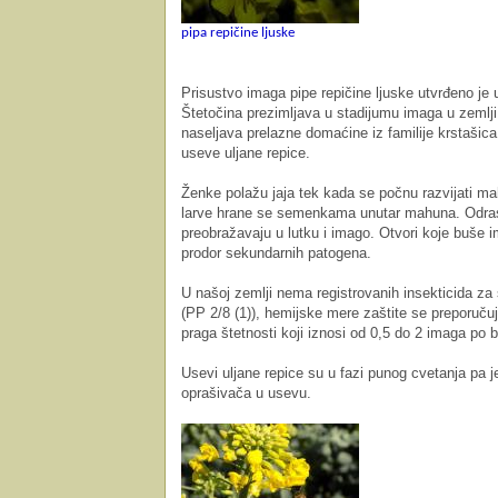
pipa repičine ljuske
Prisustvo imaga pipe repičine ljuske utvrđeno je
Štetočina prezimljava u stadijumu imaga u zemlji
naseljava prelazne domaćine iz familije krstašica
useve uljane repice.
Ženke polažu jaja tek kada se počnu razvijati ma
larve hrane se semenkama unutar mahuna. Odrasl
preobražavaju u lutku i imago. Otvori koje buše im
prodor sekundarnih patogena.
U našoj zemlji nema registrovanih insekticida za
(PP 2/8 (1)), hemijske mere zaštite se preporuč
praga štetnosti koji iznosi od 0,5 do 2 imaga po b
Usevi uljane repice su u fazi punog cvetanja pa j
oprašivača u usevu.