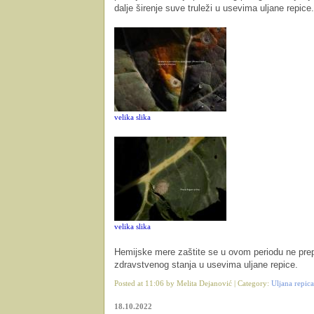
dalje širenje suve truleži u usevima uljane repice.
velika slika
velika slika
Hemijske mere zaštite se u ovom periodu ne pre
zdravstvenog stanja u usevima uljane repice.
Posted at 11:06 by Melita Dejanović | Category:
Uljana repica
18.10.2022