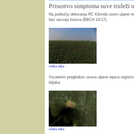
Prisustvo simptoma suve truleži u
Na području delovanja RC Kikinda usevi uljane rep
fazi razvoja listova (BBCH 14-17).
velika slika
Vizuelnim pregledom useva uljane repice registrov
biljaka.
velika slika