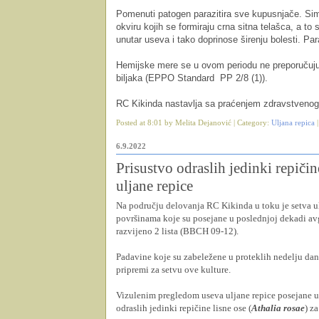
Pomenuti patogen parazitira sve kupusnjače. Simp
okviru kojih se formiraju crna sitna telašca, a to
unutar useva i tako doprinose širenju bolesti. Pa
Hemijske mere se u ovom periodu ne preporučuju j
biljaka (EPPO Standard PP 2/8 (1)).
RC Kikinda nastavlja sa praćenjem zdravstvenog 
Posted at 8:01 by Melita Dejanović | Category:
Uljana repica
6.9.2022
Prisustvo odraslih jedinki repičin
uljane repice
Na području delovanja RC Kikinda u toku je setva u
površinama koje su posejane u poslednjoj dekadi avg
razvijeno 2 lista (BBCH 09-12).
Padavine koje su zabeležene u proteklih nedelju da
pripremi za setvu ove kulture.
Vizulenim pregledom useva uljane repice posejane u
odraslih jedinki repičine lisne ose (
Athalia rosae
) z