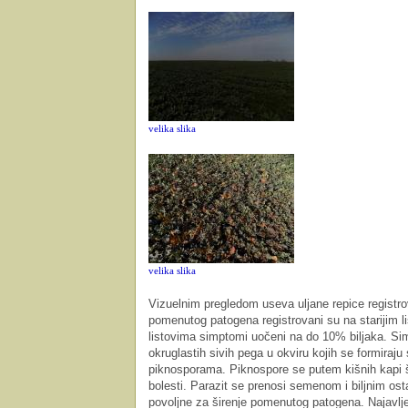
velika slika
velika slika
Vizuelnim pregledom useva uljane repice registrov
pomenutog patogena registrovani su na starijim l
listovima simptomi uočeni na do 10% biljaka. Simp
okruglastih sivih pega u okviru kojih se formiraju 
piknosporama. Piknospore se putem kišnih kapi ši
bolesti. Parazit se prenosi semenom i biljnim os
povoljne za širenje pomenutog patogena. Najavlj