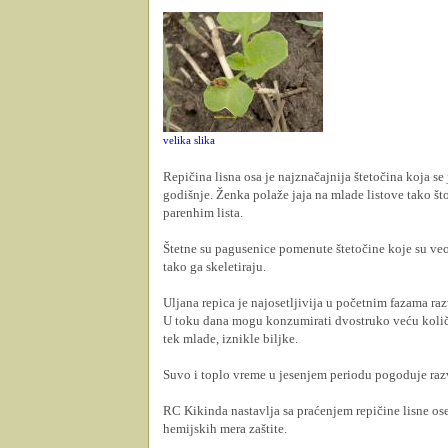
velika slika
Repičina lisna osa je najznačajnija štetočina koja se
godišnje. Ženka polaže jaja na mlade listove tako što
parenhim lista.
Štetne su pagusenice pomenute štetočine koje su veo
tako ga skeletiraju.
Uljana repica je najosetljivija u početnim fazama ra
U toku dana mogu konzumirati dvostruko veću količi
tek mlade, iznikle biljke.
Suvo i toplo vreme u jesenjem periodu pogoduje razv
RC Kikinda nastavlja sa praćenjem repičine lisne ose
hemijskih mera zaštite.