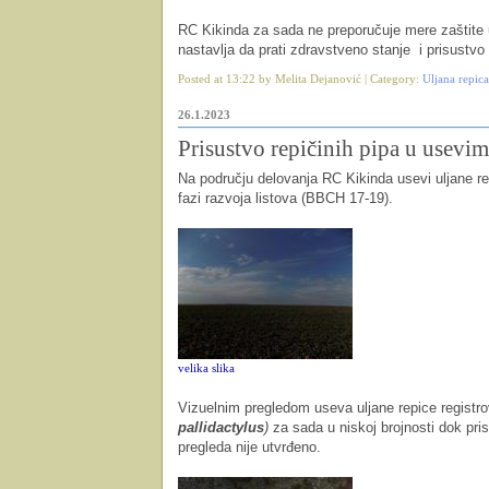
RC Kikinda za sada ne preporučuje mere zaštite u
nastavlja da prati zdravstveno stanje i prisustvo
Posted at 13:22 by Melita Dejanović | Category:
Uljana repica
26.1.2023
Prisustvo repičinih pipa u usevim
Na području delovanja RC Kikinda usevi uljane rep
fazi razvoja listova (BBCH 17-19).
velika slika
Vizuelnim pregledom useva uljane repice registrov
pallidactylus
)
za sada u niskoj brojnosti dok pris
pregleda nije utvrđeno.