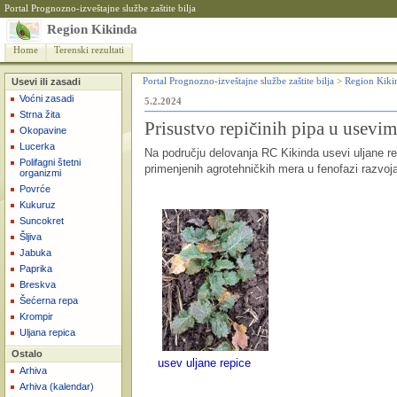
Portal Prognozno-izveštajne službe zaštite bilja
Region Kikinda
Home
Terenski rezultati
Usevi ili zasadi
Portal Prognozno-izveštajne službe zaštite bilja
>
Region Kiki
Voćni zasadi
5.2.2024
Strna žita
Prisustvo repičinih pipa u usevim
Okopavine
Lucerka
Na području delovanja RC Kikinda usevi uljane rep
Polifagni štetni
primenjenih agrotehničkih mera u fenofazi razvoja
organizmi
Povrće
Kukuruz
Suncokret
Šljiva
Jabuka
Paprika
Breskva
Šećerna repa
Krompir
Uljana repica
Ostalo
usev uljane repice
Arhiva
Arhiva (kalendar)