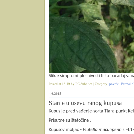
Slika: simptomi plesnivosti lista paradajza na
Posted at 13:49 by RC Subotica | Category:
povrće
|
Permalin
4.6.2015
Stanje u usevu ranog kupusa
Kupus je pred vađenje-sorta Tiara-punkt Kel
Prisutne su
štetočine :
Kupusov moljac
-
Plutella maculipennis
–L1/