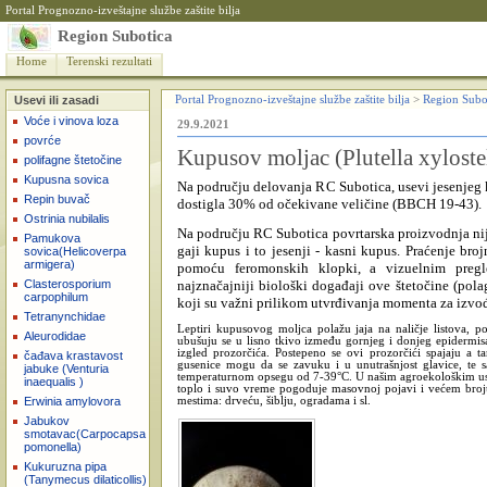
Portal Prognozno-izveštajne službe zaštite bilja
Region Subotica
Home
Terenski rezultati
Usevi ili zasadi
Portal Prognozno-izveštajne službe zaštite bilja
>
Region Subo
Voće i vinova loza
29.9.2021
povrće
Kupusov moljac (Plutella xyloste
polifagne štetočine
Kupusna sovica
Na području delovanja RC Subotica, usevi jesenjeg ku
Repin buvač
dostigla 30% od očekivane veličine (BBCH 19-43).
Ostrinia nubilalis
Na području RC Subotica povrtarska proizvodnja nij
Pamukova
gaji kupus i to jesenji - kasni kupus. Praćenje bro
sovica(Helicoverpa
armigera)
pomoću feromonskih klopki, a vizuelnim pregle
najznačajniji biološki događaji ove štetočine (polaga
Clasterosporium
carpophilum
koji su važni prilikom utvrđivanja momenta za izvođ
Tetranynchidae
Leptiri kupusovog moljca polažu jaja na naličje listova, 
Aleurodidae
ubušuju se u lisno tkivo između gornjeg i donjeg epidermis
izgled prozorčića. Postepeno se ovi prozorčići spajaju a 
čađava krastavost
gusenice mogu da se zavuku i u unutrašnjost glavice, te 
jabuke (Venturia
temperaturnom opsegu od 7-39°C. U našim agroekološkim uslo
inaequalis )
toplo i suvo vreme pogoduje masovnoj pojavi i većem broju
Erwinia amylovora
mestima: drveću, šiblju, ogradama i sl.
Jabukov
smotavac(Carpocapsa
pomonella)
Kukuruzna pipa
(Tanymecus dilaticollis)