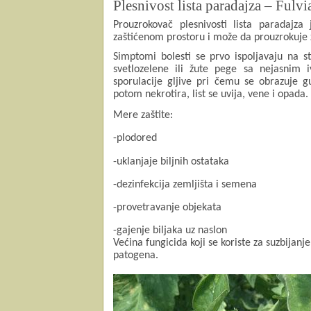
Plesnivost lista paradajza – Fulvi
Prouzrokovač plesnivosti lista paradajza
zaštićenom prostoru i može da prouzrokuje 
Simptomi bolesti se prvo ispoljavaju na st
svetlozelene ili žute pege sa nejasnim 
sporulacije gljive pri čemu se obrazuje g
potom nekrotira, list se uvija, vene i opada.
Mere zaštite:
-plodored
-uklanjaje biljnih ostataka
-dezinfekcija zemljišta i semena
-provetravanje objekata
-gajenje biljaka uz naslon
Većina fungicida koji se koriste za suzbijan
patogena.