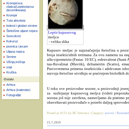
Krompirova
zlatica(Leptinotarsa
decemlineata)
Krompir
Tuta absoluta
bolesti i glodari strnine
Štetočine uljane repice
Leptir kupusovog
Suncokret
moljca
- velika slika
Kukuruz
psenica i jecam
Kupusov moljac je najznačajnija štetočina u proi
Uljana repica
broja insekticidnih tretmana. Za ovu namenu na rasp
Strnine
alfa-cipermetrin (Fastac 10 EC), esfenvalerat (Sum
Višnja,trešnja
tau-fluvalinat (Mavrik), deltametrin (Scatto), e
soja
Pravovremena primena insekticida i adekvatan izbo
Kruška
razvoja štetočine utvrđuju se praćenjem bioloških d
Ostalo
Arhiva
U toku ove proizvodne sezone, u proizvodnji jesen
Arhiva (kalendar)
za suzbijanje kupusovog moljca (videti preporu
Fotografije
sezona još nije završena, nastavljamo da pratimo 
obaveštavati proizvođače o potrebi daljeg sprovođen
Posted at 10:51 by RC Subotica | Category:
povrće
|
Permalin
15.7.2019