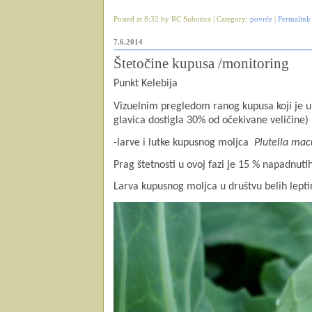
Posted at 8:32 by RC Subotica | Category:
povrće
|
Permalink
7.6.2014
Štetočine kupusa /monitoring
Punkt Kelebija
Vizuelnim pregledom ranog kupusa koji je u
glavica dostigla 30% od očekivane veličine)
-larve i lutke kupusnog moljca
Plutella mac
Prag štetnosti u ovoj fazi je 15 % napadnutih
Larva kupusnog moljca u društvu belih leptir