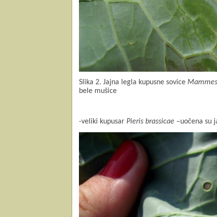
Slika 2. Jajna legla kupusne sovice
Mammestr
bele mušice
-veliki kupusar
Pieris brassicae
–uo
čena su j