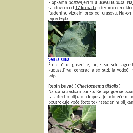
klopkama postavljenim u usevu kupusa.
Na
sa ulovom od
17 komada
u feromonskoj klop
Rađeni su vizuelni pregledi u usevu. Nakon
jajna legla.
velika slika
Štete čine gusenice, koje su vrlo agres
kupusa.
Prva generacija se suzbija
vodeći r
biljci
.
Repin buvač (
Chaetocnema tibialis
)
Na osmatračkom punktu Kelbija gde se po
rasađenim
biljkama kupusa
je primećeno pr
pouzrokuje veće štete tek rasađenim biljkama