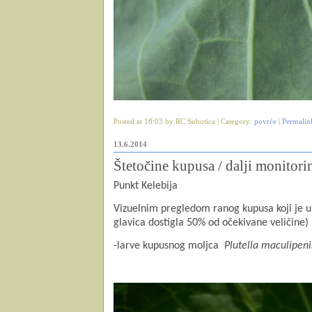
Posted at 18:03 by RC Subotica | Category:
povrće
|
Permalin
13.6.2014
Štetočine kupusa / dalji monitori
Punkt Kelebija
Vizuelnim pregledom ranog kupusa koji je u
glavica dostigla 50% od očekivane veličine)
-larve kupusnog moljca
Plutella maculipeni