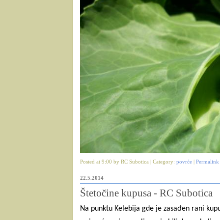
Posted at 9:00 by RC Subotica | Category:
povrće
|
Permalink
22.5.2014
Štetočine kupusa - RC Subotica
Na punktu Kelebija gde je zasađen rani kup