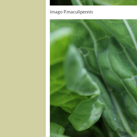
imago P.maculipennis