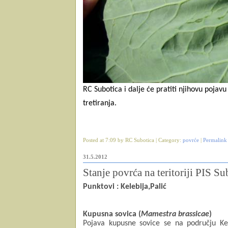
RC Subotica i dalje će pratiti njihovu pojavu
tretiranja.
Posted at 7:09 by RC Subotica | Category:
povrće
|
Permalink
31.5.2012
Stanje povrća na teritoriji PIS Su
Punktovi : Kelebija,Palić
Kupusna sovica (
Mamestra brassicae
)
Pojava kupusne sovice se na podru
čju Ke