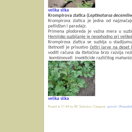
velika slika
Krompirova
zlatica (
Lepti
notarsa decemlin
Krompirova zlatica je jedna od najznačaj
patlidžan i paradajz.
Primena plodoreda je važna mera u suzbij
Hemijsko suzbijanje je neophodno pri velikoj
Krompirova
zlatica
se suzbija u stadijumu 
štetnosti je prisustvo
četiri larve na deset 
voditi računa da štetočina brzo razvija rez
kombinovati
insekticide različitog mahani
velika slika
Posted at 17:44 by RC Subotica | Category:
povrće
|
Permalin