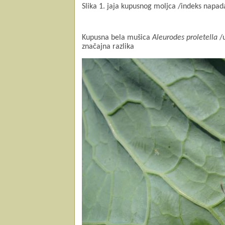
Slika 1. jaja kupusnog moljca /indeks napad
K
upusna bela mušica
Aleurodes proletella
/u
značajna razlika