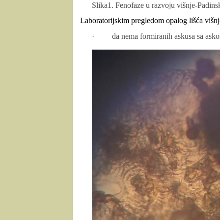
Slika1. Fenofaze u razvoju višnje-Padins
Laboratorijskim pregledom opalog lišća višn
·
da nema formiranih askusa sa asko