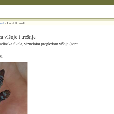
rad
>
Usevi ili zasadi
a višnje i trešnje
dinska Skela, vizuelnim pregledom višnje (sorta
01