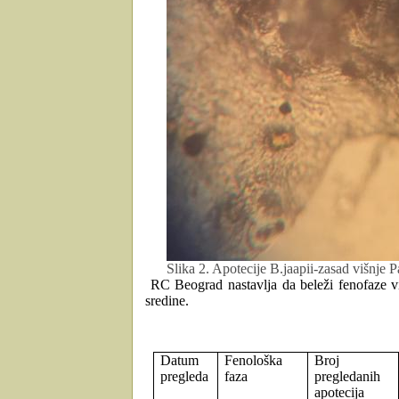
Slika 2. Apotecije B.jaapii-zasad višnje 
RC Beograd nastavlja da beleži fenofaze vi
sredine.
Datum
Fenološka
Broj
pregleda
faza
pregledanih
apotecija