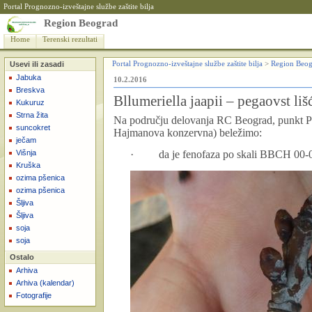
Portal Prognozno-izveštajne službe zaštite bilja
Region Beograd
Home
Terenski rezultati
Usevi ili zasadi
Portal Prognozno-izveštajne službe zaštite bilja
>
Region Beog
Jabuka
10.2.2016
Breskva
Bllumeriella jaapii – pegaovst lišć
Kukuruz
Strna žita
Na području delovanja RC Beograd, punkt Pa
suncokret
Hajmanova konzervna) beležimo
:
ječam
Višnja
·
da je fenofaza po skali BBCH 00-
Kruška
ozima pšenica
ozima pšenica
Šljiva
Šljiva
soja
soja
Ostalo
Arhiva
Arhiva (kalendar)
Fotografije