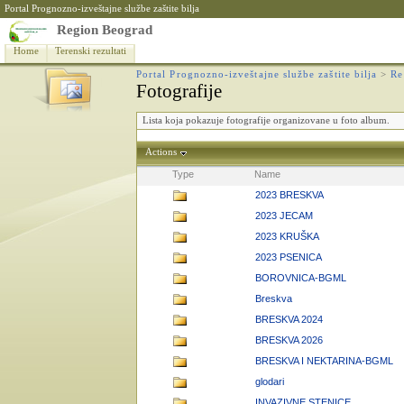
Portal Prognozno-izveštajne službe zaštite bilja
Region Beograd
Home
Terenski rezultati
Portal Prognozno-izveštajne službe zaštite bilja
>
Re
Fotografije
Lista koja pokazuje fotografije organizovane u foto album.
Actions
Type
Name
2023 BRESKVA
2023 JECAM
2023 KRUŠKA
2023 PSENICA
BOROVNICA-BGML
Breskva
BRESKVA 2024
BRESKVA 2026
BRESKVA I NEKTARINA-BGML
glodari
INVAZIVNE STENICE