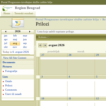
Portal Prognozno-izveštajne službe zaštite bilja
Region Beograd
Home
Terenski rezultati
Portal Prognozno-izveštajne službe zaštite bilja
>
Re
Prilozi
2026
Lista koja sadrži napisane priloge.
jan
feb
mar
Actions
apr
maj
jun
jul
avg
sep
avgust 2026
okt
nov
dec
ponedeljak
utorak
Today is
6. avgust 2026
27
28
29
View All Site Content
Documents
Pictures
Fotografije
Lists
3
4
5
Ostalo
Prilozi
Comments
Usevi ili zasadi
10
11
12