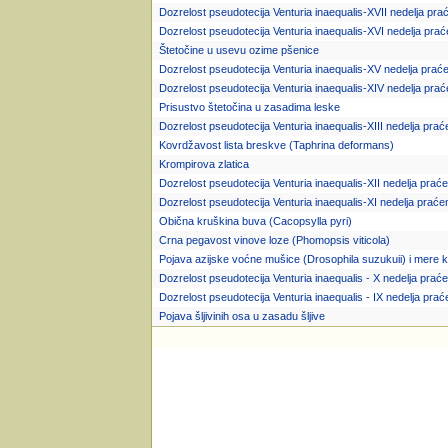
Dozrelost pseudotecija Venturia inaequalis-XVII nedelja pra
Dozrelost pseudotecija Venturia inaequalis-XVI nedelja prać
Štetočine u usevu ozime pšenice
Dozrelost pseudotecija Venturia inaequalis-XV nedelja prać
Dozrelost pseudotecija Venturia inaequalis-XIV nedelja prać
Prisustvo štetočina u zasadima leske
Dozrelost pseudotecija Venturia inaequalis-XIII nedelja prać
Kovrdžavost lista breskve (Taphrina deformans)
Krompirova zlatica
Dozrelost pseudotecija Venturia inaequalis-XII nedelja praće
Dozrelost pseudotecija Venturia inaequalis-XI nedelja praće
Obična kruškina buva (Cacopsylla pyri)
Crna pegavost vinove loze (Phomopsis viticola)
Pojava azijske voćne mušice (Drosophila suzukuii) i mere 
Dozrelost pseudotecija Venturia inaequalis - X nedelja praće
Dozrelost pseudotecija Venturia inaequalis - IX nedelja prać
Pojava šljivinih osa u zasadu šljive