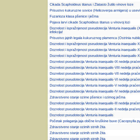
Cikada Scaphoideus titanus i Zlatasto žutilo vinove loze
Prisustvo kukuruzne sovice (Helicoverpa armigera) u use
Fuzarioza klasa pšenice i ječma
Pojava larvi cikade Scaphoideus titanus u vinovoj lozi
Dozrelost i ispražnjenost pseudotecija Venturia inaequalis (X
infekcija!
Prisustvo jajnih legala kukuruznog plamenca (Ostrinia nubil
Dozrelost i ispražnjenost pseudotecija Venturia inaequalis-X
Dozrelost i ispražnjenost pseudotecija Venturia inaequalis-X
Dozrelost i ispražnjenost pseudotecija Venturia inaequalis-X
Dozrelost pseudotecija Venturia inaequalis-IX nedelja praće
Dozrelost pseudotecija Venturia inaequalis-VIII nedelja prać
Dozrelost pseudotecija Venturia inaequalis-VII nedelja praće
Dozrelost pseudotecija Venturia inaequalis-VI nedelja praće
Dozrelost pseudotecija Venturia inaequalis-V nedelja praćen
Dozrelost pseudotecija Venturia inaequalis-IV nedelja praće
Zdravstveno stanje ozime pšenice i ozimog ječma
Dozrelost pseudotecija Venturia inaequalis-III nedelja praće
Dozrelost pseudotecija Venturia inaequalis-II nedelja praćen
Dozrelost pseudotecija Venturia inaequalis
Početak polaganja jaja obične kruškine buve (Cacopsylla py
Zdravstveno stanje ozimih strnih žita
Zdravstveno stanje ozimih strnih žita
Zdravstveno stanje ozimih strnih žita