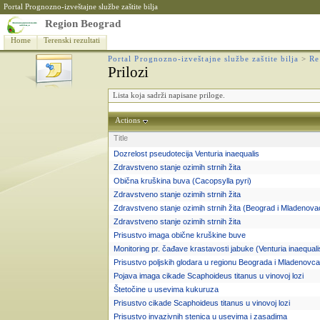
Portal Prognozno-izveštajne službe zaštite bilja
Region Beograd
Home
Terenski rezultati
Portal Prognozno-izveštajne službe zaštite bilja
>
Re
Prilozi
Lista koja sadrži napisane priloge.
Actions
Title
Dozrelost pseudotecija Venturia inaequalis
Zdravstveno stanje ozimih strnih žita
Obična kruškina buva (Cacopsylla pyri)
Zdravstveno stanje ozimih strnih žita
Zdravstveno stanje ozimih strnih žita (Beograd i Mladenova
Zdravstveno stanje ozimih strnih žita
Prisustvo imaga obične kruškine buve
Monitoring pr. čađave krastavosti jabuke (Venturia inaequali
Prisustvo poljskih glodara u regionu Beograda i Mladenovca
Pojava imaga cikade Scaphoideus titanus u vinovoj lozi
Štetočine u usevima kukuruza
Prisustvo cikade Scaphoideus titanus u vinovoj lozi
Prisustvo invazivnih stenica u usevima i zasadima