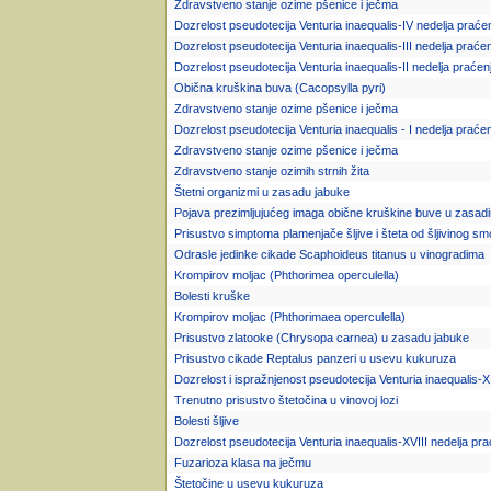
Zdravstveno stanje ozime pšenice i ječma
Dozrelost pseudotecija Venturia inaequalis-IV nedelja praće
Dozrelost pseudotecija Venturia inaequalis-III nedelja praće
Dozrelost pseudotecija Venturia inaequalis-II nedelja praćen
Obična kruškina buva (Cacopsylla pyri)
Zdravstveno stanje ozime pšenice i ječma
Dozrelost pseudotecija Venturia inaequalis - I nedelja praće
Zdravstveno stanje ozime pšenice i ječma
Zdravstveno stanje ozimih strnih žita
Štetni organizmi u zasadu jabuke
Pojava prezimljujućeg imaga obične kruškine buve u zasad
Prisustvo simptoma plamenjače šljive i šteta od šljivinog s
Odrasle jedinke cikade Scaphoideus titanus u vinogradima
Krompirov moljac (Phthorimea operculella)
Bolesti kruške
Krompirov moljac (Phthorimaea operculella)
Prisustvo zlatooke (Chrysopa carnea) u zasadu jabuke
Prisustvo cikade Reptalus panzeri u usevu kukuruza
Dozrelost i ispražnjenost pseudotecija Venturia inaequalis-X
Trenutno prisustvo štetočina u vinovoj lozi
Bolesti šljive
Dozrelost pseudotecija Venturia inaequalis-XVIII nedelja pra
Fuzarioza klasa na ječmu
Štetočine u usevu kukuruza