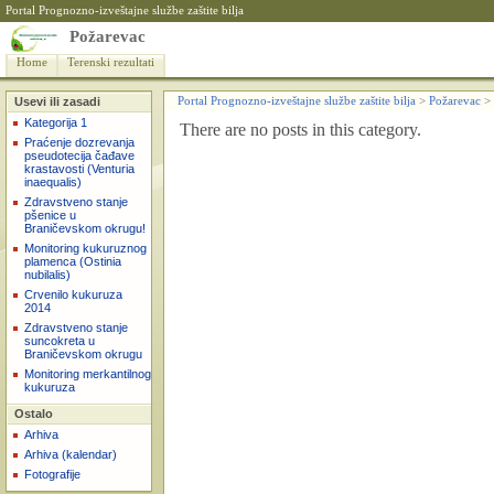
Portal Prognozno-izveštajne službe zaštite bilja
Požarevac
Home
Terenski rezultati
Usevi ili zasadi
Portal Prognozno-izveštajne službe zaštite bilja
>
Požarevac
>
Kategorija 1
There are no posts in this category.
Praćenje dozrevanja
pseudotecija čađave
krastavosti (Venturia
inaequalis)
Zdravstveno stanje
pšenice u
Braničevskom okrugu!
Monitoring kukuruznog
plamenca (Ostinia
nubilalis)
Crvenilo kukuruza
2014
Zdravstveno stanje
suncokreta u
Braničevskom okrugu
Monitoring merkantilnog
kukuruza
Ostalo
Arhiva
Arhiva (kalendar)
Fotografije