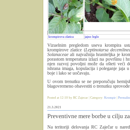
krompirova zlatica
jajno leglo
Vizuelnim pregledom useva krompira usta
krompirove zlatice (
Leptinotarsa decemline
Solanaceae
ali najvažnija hraniteljka je kr
porastom temperatura izlazi na površinu i h
njen razvoj povoljni može da ošteti veći 
ishrana imaga, kopulacija i poleganje jaja u
boje i lako se uočavaju.
U ovom trenutku se ne preporučuju hemijsk
blagovremeno obavestiti o trenutku sprovođen
Posted at 12:10 by RC Zajecar | Category:
Krompir
|
Permali
21.3.2021
Preventivne mere borbe u cilju za
Na teritoriji delovanja RC Zaječar u nare