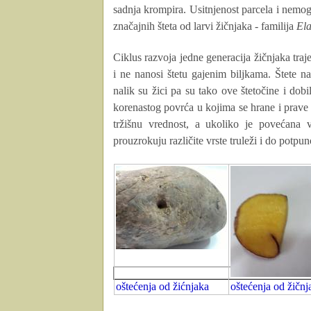
sadnja krompira. Usitnjenost parcela i nemo
značajnih šteta od larvi žičnjaka - familija
Ela
Ciklus razvoja jedne generacija žičnjaka tr
i ne nanosi štetu gajenim biljkama. Štete n
nalik su žici pa su tako ove štetočine i dob
korenastog povrća u kojima se hrane i prave
tržišnu vrednost, a ukoliko je povećana v
prouzrokuju različite vrste truleži i do potpu
oštećenja od žićnjaka
oštećenja od žičnj