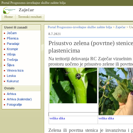
Portal Prognozno-izveštajne službe zaštite bilja
Zaječar
Home
Terenski rezultati
Usevi ili zasadi
Portal Prognozno-izveštajne službe zaštite bilja
>
Zaječar
>
Use
Ječam
8.7.2021
Pšenica
Prisustvo zelena (povrtne) stenic
Paradajz
plastenicima
Krompir
Višnja
Na teritoriji delovanja RC Zaječar vizuelni
Trešnja
prostoru uočeno je prisustvo zelene ili povrt
Šljiva
Vinova loza
Leska
Kukuruz
Ostalo
Arhiva
Arhiva (kalendar)
Fotografije
velika slika
velika slika
Zelena ili povrtna stenica je invanzivna i p