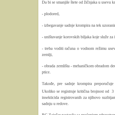
Da bi se smanjile štete od žičnjaka u usevu 
- plodored,
- izbegavanje sadnje krompira na tek uzoranim
- uništavanje korovskih biljaka koje služe za 
- treba voditi računa o vodnom režimu use
zemlji,
- obrada zemlišta - mehaničkom obradom deo 
ptice.
Takođe, pre sadnje krompira preporučuje s
Ukoliko se registruje kritična brojnost od
3
insekticida registrovanih za njihovo suzbija
sadnju u redove.
RC Zaječar nastavlja sa praćenjem zdravstve