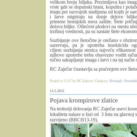
velikom broju biljaka. Prezimljava kao imag
vrste gde se dopunski hrani, kopulira i polaž
imaju pet razvojnih stadijuma od kojih je sa
i larve migriraju na donje delove bilj
primene hemijskih mera zaštite. Štete priči
delova biljke. Oštećeni plodovi na mestu ubo
trzišnoj vrednosti, pa su nastale štete ekono
Suzbijanje ove štetočine je otežano s obziro
sazrevaju, pa je upotreba insekticida o
ciljem suzbijanja stenica najveću efikasnost
njihove upotrebe treba obavezno voditi rač
ručno sakupljanje imaga i larvi i na taj način 
RC Zaječar ćnastavlja sa praćenjem ove šteto
Posted at 11:47 by RC Zajecar | Category:
Krompir
|
Permali
13.5.2021
Pojava krompirove zlatice
Na teritoriji delovanja RC Zaječar usevi krom
lokaliteta nalaze u fazi od 3 lista na glavnoj s
razvijeno (BBCH13-19).