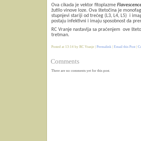
Ova cikada je vektor fitoplazme
Flavescenc
žutilo vinove loze. Ova štetočina je monofagn
stupnjevi stariji od trećeg (L3, L4, L5)
i ima
postaju infektivni i imaju sposobnost da pre
RC Vranje nastavlja sa praćenjem
ove šteto
tretman.
Posted at 13:14 by RC Vranje |
Permalink
|
Email this Post
|
C
Comments
There are no comments yet for this post.