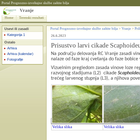
Portal Prognozno-izveštajne službe zaštite bilja
Vranje
Home
Terenski rezultati
Usevi ili zasadi
Portal Prognozno-izveštajne službe zaštite bilja
>
Vranje
>
Pri
Kategorija 1
26.6.2023
Ostalo
Prisustvo larvi cikade Scaphoideu
Arhiva
Na području delovanja RC Vranje zasadi vinov
Arhiva (kalendar)
nalaze od faze kraj
cvetanja do faze bobice 
Fotografije
Vizuelnim pregledom zasada vinove loze reg
razvojnog stadijuma (L2)
cikade
Scaphoide
trećeg larvenog stupnja (L3), a njihova po
Velika slika
Velika slika