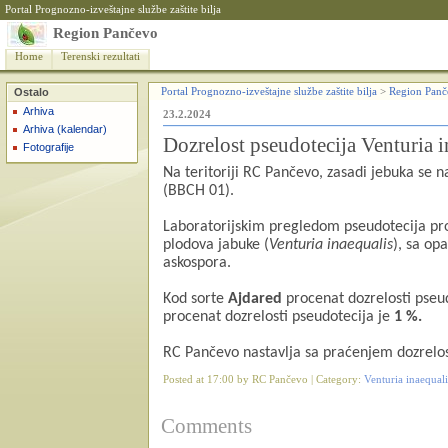
Portal Prognozno-izveštajne službe zaštite bilja
Region Pančevo
Home
Terenski rezultati
Ostalo
Portal Prognozno-izveštajne službe zaštite bilja
>
Region Panč
Arhiva
23.2.2024
Arhiva (kalendar)
Dozrelost pseudotecija Venturia i
Fotografije
Na teritoriji RC Pančevo, zasadi jebuka se n
(BBCH 01).
Laboratorijskim pregledom pseudotecija pro
plodova jabuke (
Venturia inaequalis
), sa op
askospora.
Kod sorte
Ajdared
procenat dozrelosti pseu
procenat dozrelosti pseudotecija je
1 %.
RC Pančevo nastavlja sa praćenjem dozrelos
Posted at 17:00 by RC Pančevo | Category:
Venturia inaequali
Comments