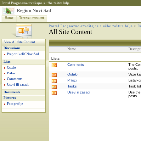
Portal Prognozno-izveštajne službe zaštite bilja
Region Novi Sad
Home
Terenski rezultati
Portal Prognozno-izveštajne službe zaštite bilja
>
R
All Site Content
View All Site Content
Discussions
Name
Descript
PreporukeRCNoviSad
Lists
Lists
Comments
The Com
Ostalo
posts.
Prilozi
Ostalo
Veze ka 
Comments
Prilozi
Lista ko
Usevi ili zasadi
Tasks
Task lis
Documents
Usevi ili zasadi
Use the 
posts.
Pictures
Fotografije