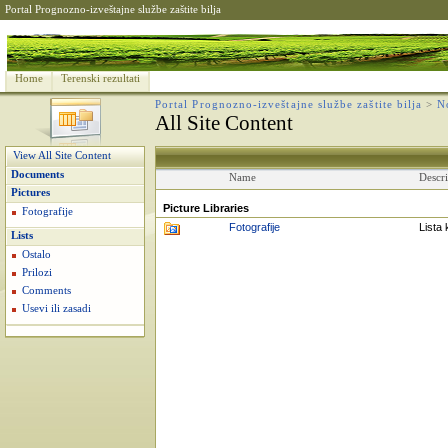
Portal Prognozno-izveštajne službe zaštite bilja
Home
Terenski rezultati
Portal Prognozno-izveštajne službe zaštite bilja
>
N
All Site Content
View All Site Content
Documents
Name
Descri
Pictures
Picture Libraries
Fotografije
Fotografije
Lista 
Lists
Ostalo
Prilozi
Comments
Usevi ili zasadi