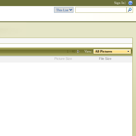
Sign In
|
1 - 40
View:
All Pictures
Picture Size
File Size