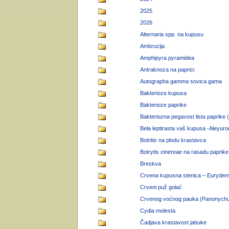
2025
2026
Alternaria spp. na kupusu
Ambrozija
Amphipyra pyramidea
Antraknoza na paprici
Autographa gamma sovica gama
Bakterioze kupusa
Bakterioze paprike
Bakteriozna pegavost lista paprike
Bela leptirasta vaš kupusa -Aleyurod
Botritis na plodu krastavca
Botrytis cinereae na rasadu paprike
Breskva
Crvena kupusna stenica – Eurydem
Crveni puž golać
Crvenog voćnog pauka (Panonychu
Cydia molesta
Čadjava krastavost jabuke