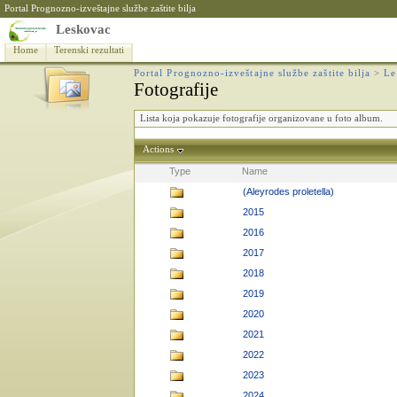
Portal Prognozno-izveštajne službe zaštite bilja
Leskovac
Home
Terenski rezultati
Portal Prognozno-izveštajne službe zaštite bilja
>
Le
Fotografije
Lista koja pokazuje fotografije organizovane u foto album.
Actions
Type
Name
(Aleyrodes proletella)
2015
2016
2017
2018
2019
2020
2021
2022
2023
2024