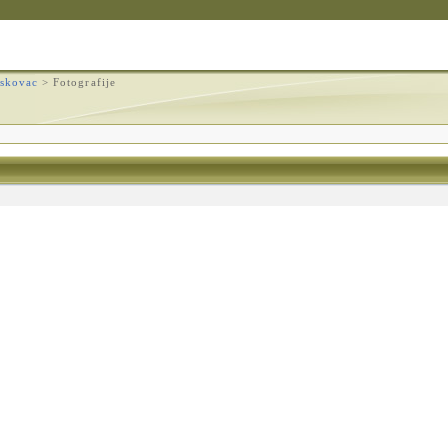
skovac
>
Fotografije