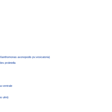
 (Xanthomonas axonopodis pv.vesicatoria)
es proletella
a ventrale
s ulmi)