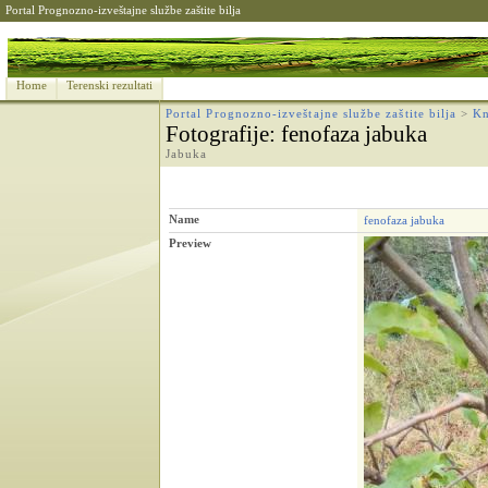
Portal Prognozno-izveštajne službe zaštite bilja
Home
Terenski rezultati
Portal Prognozno-izveštajne službe zaštite bilja
>
Kn
Fotografije
: fenofaza jabuka
Jabuka
Name
fenofaza jabuka
Preview