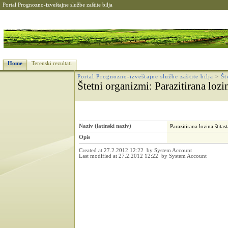
Portal Prognozno-izveštajne službe zaštite bilja
Home
Terenski rezultati
Portal Prognozno-izveštajne službe zaštite bilja
>
Št
Štetni organizmi
: Parazitirana lozi
Naziv (latinski naziv)
Parazitirana lozina štitas
Opis
Created at 27.2.2012 12:22 by System Account
Last modified at 27.2.2012 12:22 by System Account