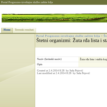
Portal Prognozno-izveštajne službe zaštite bilja
Home
Terenski rezultati
Portal Prognozno-izveštajne službe zaštite bilja
>
Št
Štetni organizmi
: Žuta rđa lista i
Naziv (latinski naziv)
Žuta rđa lista i stabla 
Opis
Created at 2.4.2014 8:28 by Saša Pejović
Last modified at 2.4.2014 8:28 by Saša Pejović