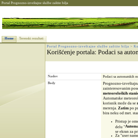
Portal Prognozno-izveštajne službe zaštite bilja
Home
Terenski rezultati
Portal Prognozno-izveštajne službe zaštite bilja
>
Ko
Korišćenje portala
: Podaci sa auto
Naslov
Podaci sa automatskih m
Body
Prognozno-izveštajna
zainteresovanim pos
meteoroloških stani
Automatske meteorol
korisnik može da se
merenja.
Zatim
po pr
bira neku od met. st
Pristup je om
Automa
delu "
se ekran za pr
Za "user name