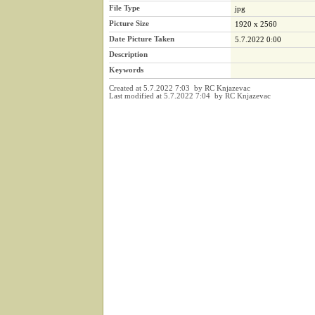
File Type
jpg
Picture Size
1920 x 2560
Date Picture Taken
5.7.2022 0:00
Description
Keywords
Created at 5.7.2022 7:03 by RC Knjazevac
Last modified at 5.7.2022 7:04 by RC Knjazevac