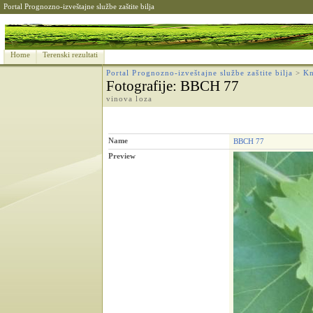
Portal Prognozno-izveštajne službe zaštite bilja
Home
Terenski rezultati
Portal Prognozno-izveštajne službe zaštite bilja
>
Kn
Fotografije
: BBCH 77
vinova loza
Name
BBCH 77
Preview